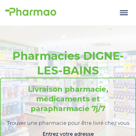
Pharmacies DIGNE-
LES-BAINS
Livraison pharmacie,
médicaments et
parapharmacie 7j/7
Trouver une pharmacie pour être livré chez vous
Entrez votre adresse