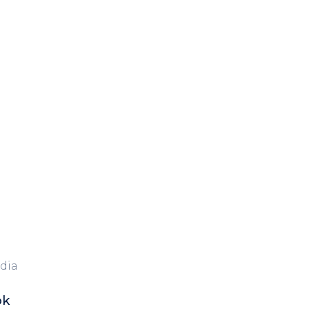
dia
ok