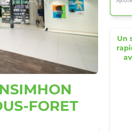
Un s
rapi
av
ENSIMHON
OUS-FORET