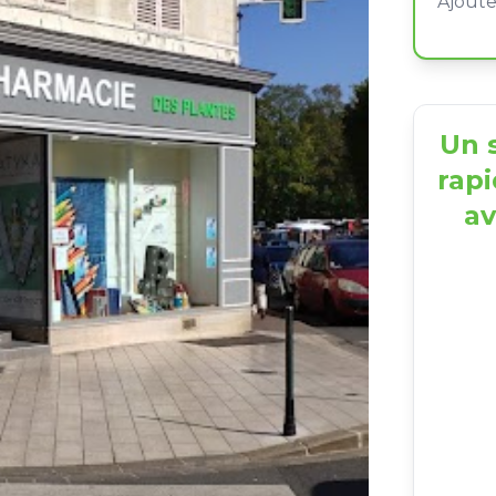
Un s
rapi
av