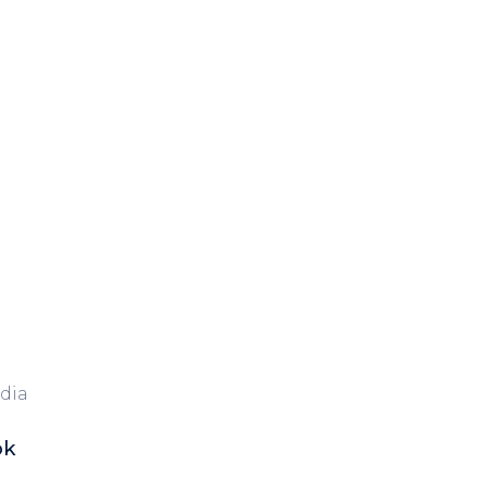
dia
ok