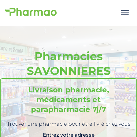
Pharmacies
SAVONNIERES
Livraison pharmacie,
médicaments et
parapharmacie 7j/7
Trouver une pharmacie pour être livré chez vous
Entrez votre adresse