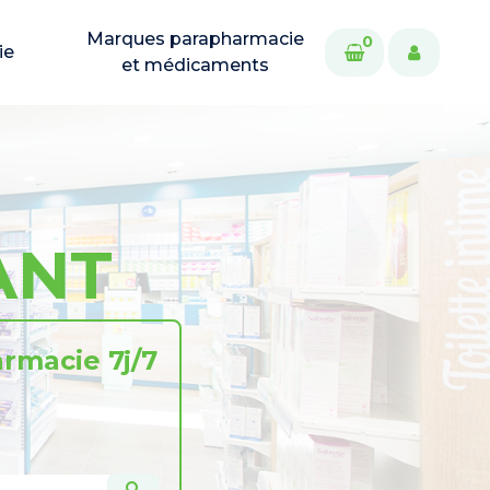
Marques parapharmacie
0
ie
et médicaments
ANT
rmacie 7j/7