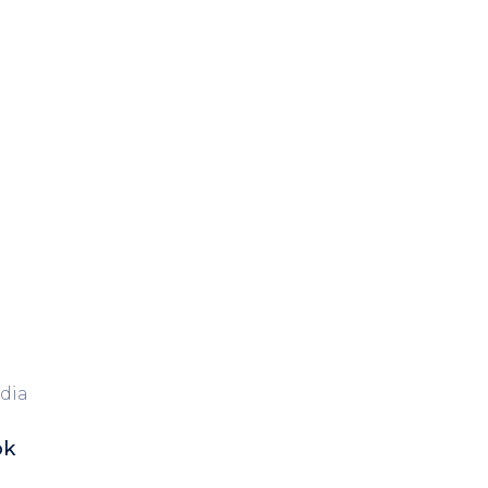
dia
ok