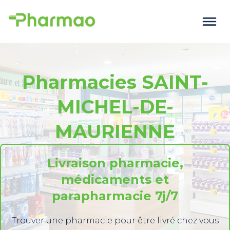
Pharmacies SAINT-
MICHEL-DE-
MAURIENNE
Livraison pharmacie,
médicaments et
parapharmacie 7j/7
Trouver une pharmacie pour être livré chez vous