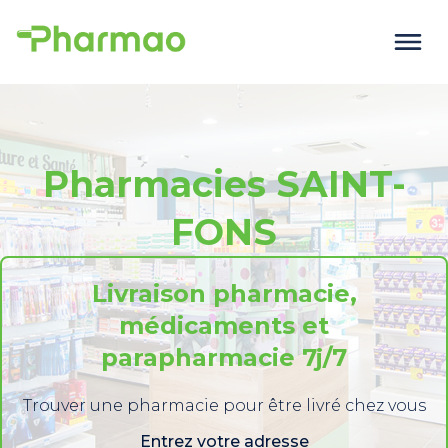
Pharmacies SAINT-
FONS
Livraison pharmacie,
médicaments et
parapharmacie 7j/7
Trouver une pharmacie pour être livré chez vous
Entrez votre adresse