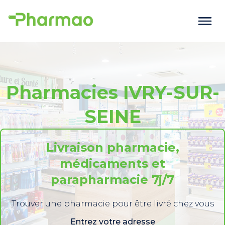
Pharmacies IVRY-SUR-
SEINE
Livraison pharmacie,
médicaments et
parapharmacie 7j/7
Trouver une pharmacie pour être livré chez vous
Entrez votre adresse