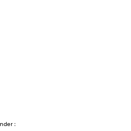
nder :