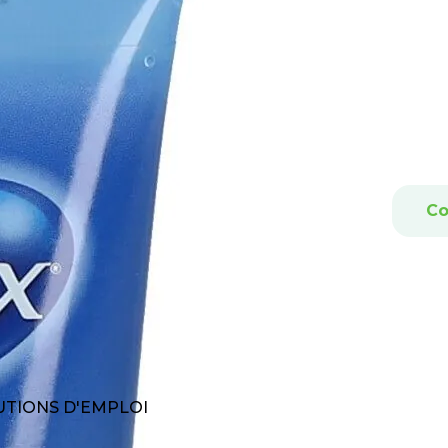
C
TIONS D'EMPLOI