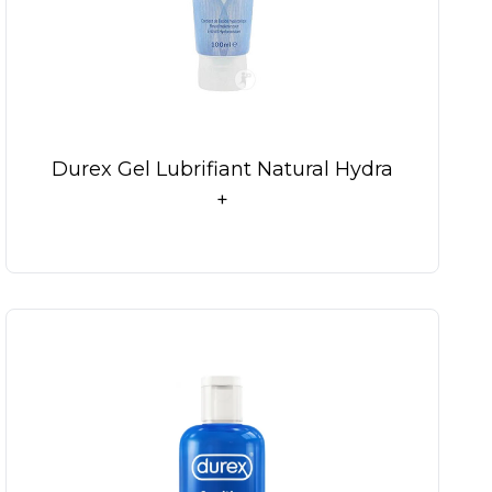
Durex Gel Lubrifiant Natural Hydra
+