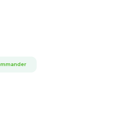
ommander