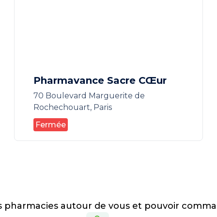
Pharmavance Sacre CŒur
70 Boulevard Marguerite de
Rochechouart, Paris
Fermée
es pharmacies autour de vous et pouvoir comma