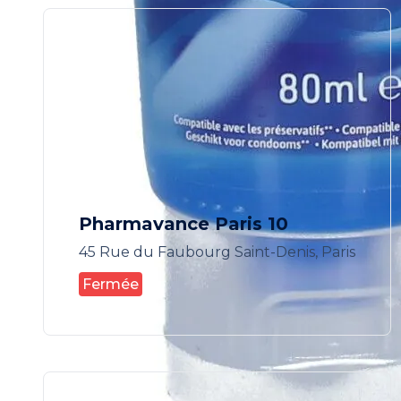
Pharmavance Paris 10
45 Rue du Faubourg Saint-Denis, Paris
Fermée