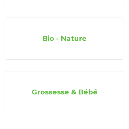
Bio - Nature
Grossesse & Bébé