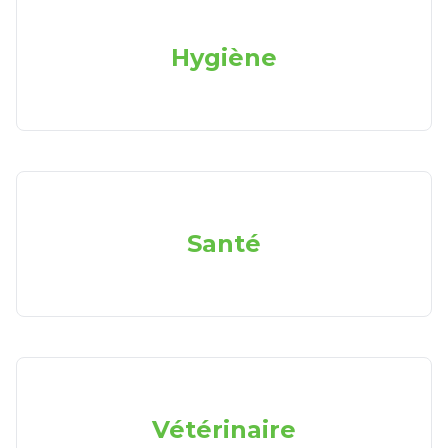
Hygiène
Santé
Vétérinaire