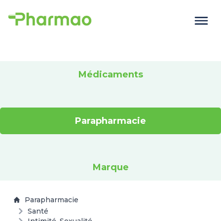
Médicaments
Parapharmacie
Marque
Parapharmacie
Santé