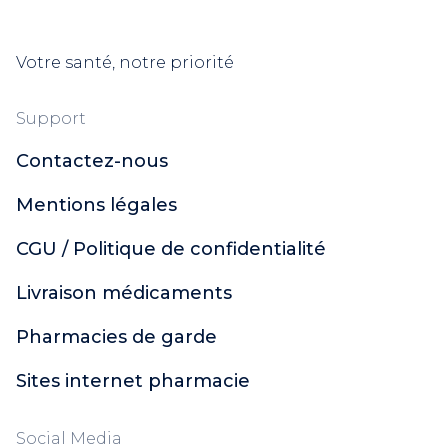
Votre santé, notre priorité
Support
Contactez-nous
Mentions légales
CGU / Politique de confidentialité
Livraison médicaments
Pharmacies de garde
Sites internet pharmacie
Social Media