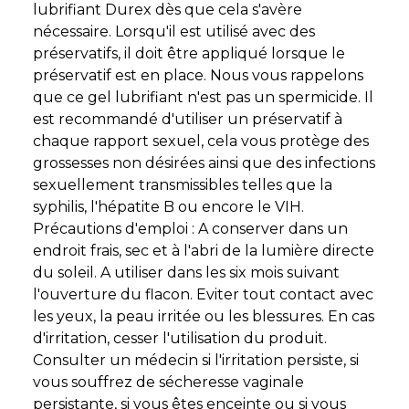
lubrifiant Durex dès que cela s'avère
nécessaire. Lorsqu'il est utilisé avec des
préservatifs, il doit être appliqué lorsque le
préservatif est en place. Nous vous rappelons
que ce gel lubrifiant n'est pas un spermicide. Il
est recommandé d'utiliser un préservatif à
chaque rapport sexuel, cela vous protège des
grossesses non désirées ainsi que des infections
sexuellement transmissibles telles que la
syphilis, l'hépatite B ou encore le VIH.
Précautions d'emploi : A conserver dans un
endroit frais, sec et à l'abri de la lumière directe
du soleil. A utiliser dans les six mois suivant
l'ouverture du flacon. Eviter tout contact avec
les yeux, la peau irritée ou les blessures. En cas
d'irritation, cesser l'utilisation du produit.
Consulter un médecin si l'irritation persiste, si
vous souffrez de sécheresse vaginale
persistante, si vous êtes enceinte ou si vous