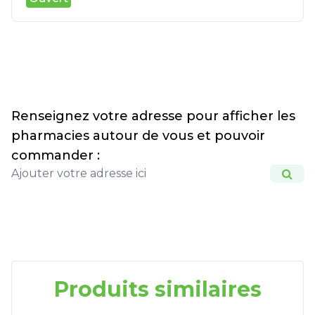
Renseignez votre adresse pour afficher les
pharmacies autour de vous et pouvoir
commander :
Produits similaires