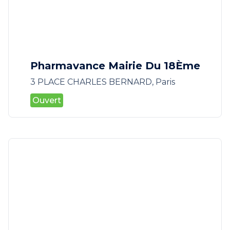
Pharmavance Mairie Du 18Ème
3 PLACE CHARLES BERNARD, Paris
Ouvert