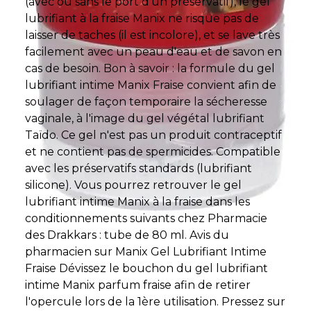
(avec ou sans le port d'un préservatif), le gel
lubrifiant à la fraise Manix ne risque pas de
laisser de taches (il est incolore), et se lave très
facilement avec un peau d'eau et de savon en
cas de besoin. Bon à savoir : la formule du gel
lubrifiant intime Manix Fraise convient afin de
soulager de façon temporaire la sécheresse
vaginale, à l'image du gel végétal lubrifiant
Taïdo. Ce gel n'est pas un produit contraceptif
et ne contient pas de spermicides. Compatible
avec les préservatifs standards (lubrifiant
silicone). Vous pourrez retrouver le gel
lubrifiant intime Manix à la fraise dans les
conditionnements suivants chez Pharmacie
des Drakkars : tube de 80 ml. Avis du
pharmacien sur Manix Gel Lubrifiant Intime
Fraise Dévissez le bouchon du gel lubrifiant
intime Manix parfum fraise afin de retirer
l'opercule lors de la 1ère utilisation. Pressez sur