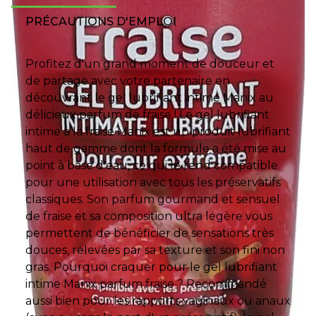
PRÉCAUTIONS D'EMPLOI
Profitez d'un grand moment de douceur et
de partage avec votre partenaire en
découvrant le gel lubrifiant intime Manix au
délicieux parfum de fraise ! Le gel lubrifiant
intime à la fraise Manix est un produit lubrifiant
haut de gamme dont la formule a été mise au
point à base d'eau, ce qui le rend compatible
pour une utilisation avec tous les préservatifs
classiques. Son parfum gourmand et sensuel
de fraise et sa composition ultra légère vous
permettent de bénéficier de sensations très
douces, relevées par sa texture et son fini non
gras. Pourquoi craquer pour le gel lubrifiant
intime Manix parfum fraise ? Recommandé
aussi bien pour les rapports vaginaux ou anaux