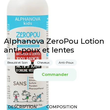
Alphanova ZeroPou Lotion
anti-poux et lentes
Beauté et Soin
Cheveux
Anti-Poux
Commander
DESCRIPTION
COMPOSITION