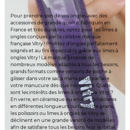
Pour prendre soin de vos ongles avec des
accessoires de grande qualité, fabriqués en
France et très durables, optez pour les limes à
ongles conçues par la célèbre marque
française Vitry ! Profitez d'ongles parfaitement
soignés et au fini impeccable grâce aux limes à
ongles Vitry ! La marque propose de
nombreux modèles adaptés à tous les besoins,
grands formats comme versions de poche à
glisser dans votre sac à mains pour parfaire
votre manucure dès que nécessaire. Quels
sont les intérêts des limes à ongles de Vitry ?
En verre, en céramique ou en inox, proposées
en différentes longueurs ou tailles de grains,
les polissoirs ou limes à ongles de Vitry se
déclinent en une grande variété de modèles
afin de satisfaire tous les besoins (voir le détail