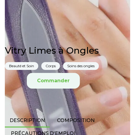
Vitry Limes à Ongles
Beauté et Soin
Corps
Soins des ongles
Commander
DESCRIPTION
COMPOSITION
PRÉCAUTIONS D'EMPLOI