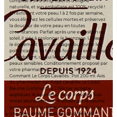
composé à 94% d'ingrédients d'origine
naturelle, et son emballage est 100% recyclé !
En exfoliant votre peau 1 à 2 fois par semaine,
vous éliminez les cellules mortes et préservez
la douceur de votre peau en toutes
circonstances. Parfait après une exposition au
soleil, il aide à prolonger le bronzage. Utilisez-
le également avant le rasage pour éviter les
poils incarnés. Sa texture fondante exfolie tout
en hydratant, ce qui le rend idéal pour les
peaux sensibles. Conditionnement proposé par
votre pharmacie en ligne pour le Baume
Gommant Le Corps Cavaillès : Pot 200 ml. Avis
du pharmacien sur Rogé Cavaillès Le Corps
Baume Gommant 1 à 2 fois par semaine,
appliquez le baume sur peau mouillée, puis
rincez abondamment. N'utilisez pas le baume
gommant sur le visage, la zone intime ou sur
une peau irritée (blessure, coup de soleil,