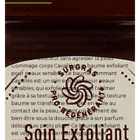
PRÉCAUTIONS D'EMPLOI
Le baume gommant Le Corps Cavaillès est un
soin exfoliant spécialement conçu pour les
peaux sensibles. Enrichi en surgras végétal,
huile de noisette bio et grains de sucre, il
exfolie en douceur sans agresser la peau.
Gommage corps Cavaillès : un baume exfoliant
pour peaux sensibles Le baume gommant
Cavaillès est un soin exfoliant pour peaux
sensibles, qui exfolie la peau sans l'abîmer
grâce à sa texture baume en huile. Sa texture
baume se transforme en effet en huile au
contact de la peau, offrant un moment de
bien-être sous la douche grâce à son parfum
délicat. Les petits plus ? Ce baume exfoliant
est végan, testé dermatologiquement,