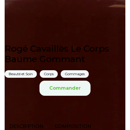
Rogé Cavaillès Le Corps
Baume Gommant
Beauté et Soin
Corps
Gommages
Commander
DESCRIPTION
COMPOSITION