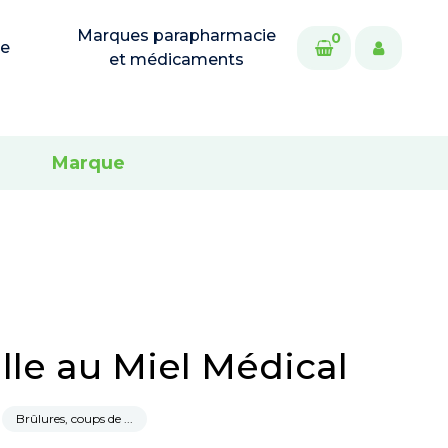
Marques parapharmacie
0
ie
et médicaments
Marque
lle au Miel Médical
Brûlures, coups de ...