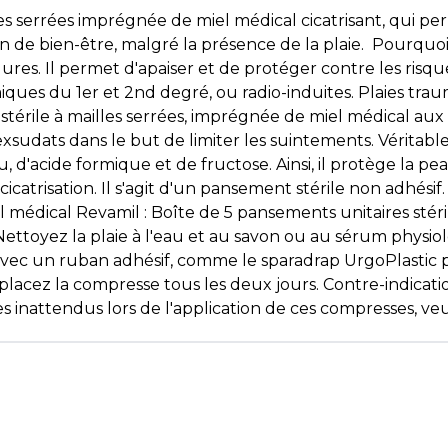
s serrées imprégnée de miel médical cicatrisant, qui perm
on de bien-être, malgré la présence de la plaie. Pourquo
ûlures. Il permet d'apaiser et de protéger contre les risque
iques du 1er et 2nd degré, ou radio-induites. Plaies traum
stérile à mailles serrées, imprégnée de miel médical aux 
exsudats dans le but de limiter les suintements. Véritabl
u, d'acide formique et de fructose. Ainsi, il protège la p
cicatrisation. Il s'agit d'un pansement stérile non adhés
médical Revamil : Boîte de 5 pansements unitaires stéril
ettoyez la plaie à l'eau et au savon ou au sérum physio
 avec un ruban adhésif, comme le sparadrap UrgoPlasti
ez la compresse tous les deux jours. Contre-indications 
res inattendus lors de l'application de ces compresses, v