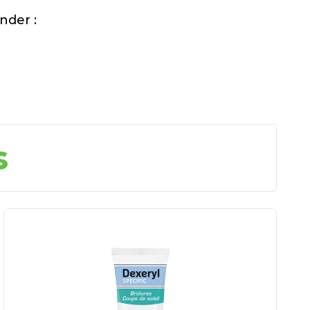
nder :
s