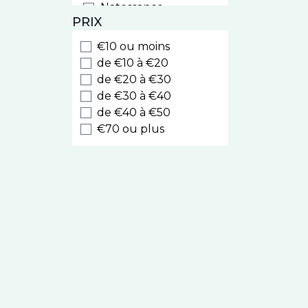
Natessance
PRIX
Weleda
Biocyte
€10 ou moins
Luxeol
de €10 à €20
Style
de €20 à €30
de €30 à €40
Cooper
de €40 à €50
Nodé
€70 ou plus
Caudalie
Kelual
Eucerin
La Roche Posay
Melvita
Nuxe Hair
Prodigieux
Sublime Curl
Nuxuriance Ultra
Avène