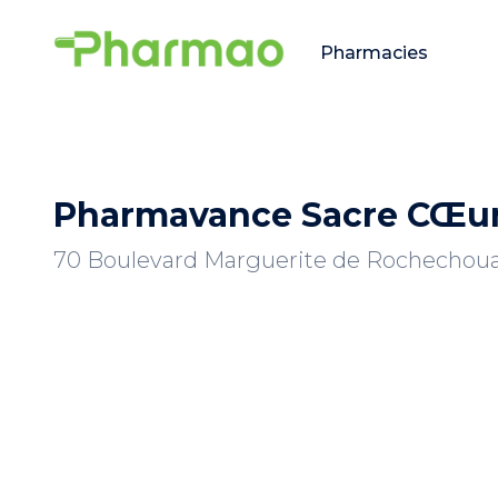
Pharmacies
Pharmavance Sacre CŒu
70 Boulevard Marguerite de Rochechouar