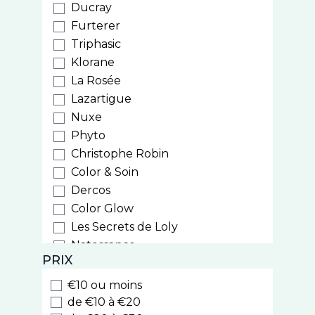
Ducray
Furterer
Triphasic
Klorane
La Rosée
Lazartigue
Nuxe
Phyto
Christophe Robin
Color & Soin
Dercos
Color Glow
Les Secrets de Loly
Natessance
PRIX
Weleda
Biocyte
€10 ou moins
Luxeol
de €10 à €20