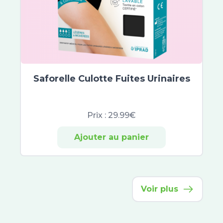
XeraCalm
Bepanthen
Atoderm
Cicabio
Bayer
CicaManuka
Saforelle Culotte Fuites Urinaires
Cicaplast
Dexyane
Prix :
29.99€
Sensinol
Elastoplast
Ajouter au panier
IBSA
Effaclar
Neutrogena
Lactibiane
Voir plus
Cicavit+
Sebiaclear
Topicrem