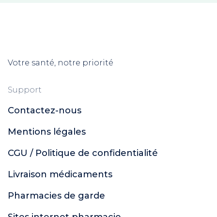
B Com Bio
Cicabiafine
Asepta
Ictyane
Melascreen
Votre santé, notre priorité
Garancia
Lipikar
Support
Mavala
Contactez-nous
MKL Green Nature
Roger et Gallet
Mentions légales
Scholl
Topialyse
CGU / Politique de confidentialité
Urgo Filmogel
Urgo
Livraison médicaments
Uriage
Pharmacies de garde
Excilor
Xerial