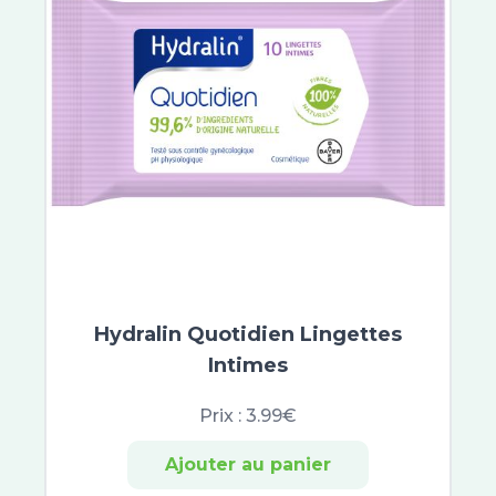
B Com Bio
Cicabiafine
Asepta
Ictyane
Melascreen
Garancia
Lipikar
Mavala
MKL Green Nature
Roger et Gallet
Scholl
Hydralin Quotidien Lingettes
Topialyse
Intimes
Urgo Filmogel
Urgo
Prix :
3.99€
Uriage
Excilor
Ajouter au panier
Xerial