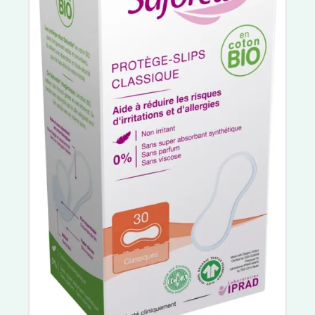
BSN medical
Coalgan
Epitact
Laboratoire 3M
A-Derma Protect
Avène Solaires
Photoderm
Biotherm Solaires
Eucerin Sun Protection
Garancia Solaires
Polysianes
Sun Secure
Bariésun
Idéal Soleil
Anthelios
Paalm
Daylong
Institut Esthederm Solaires