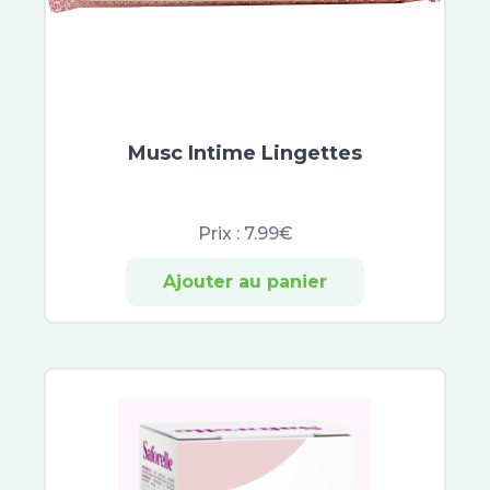
ACM
Vinopure
Compeed
Keracnyl
Omega Pharma
Jonzac
Musc Intime Lingettes
Jowaé
Alliance Pharma
SkinCeuticals
Prix :
7.99€
SVR
Ajouter au panier
Hyséac
Capital Soleil
Normaderm
Pigmentbio
Vinoperfect
Eucerin Anti-Pigment
Aquasource
Créaline