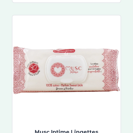
Akileïne
Beesline
CeraVe
Etiaxil
Aragan
Vinotherapist
Galderma
Dexeryl
Embryolisse
Very Rose
Buccotherm
Quies
Biotherm Homme
Merck
Lierac
Nobacter
Vichy
Musc Intime Lingettes