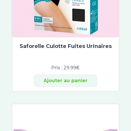
XeraCalm
Bepanthen
Atoderm
Cicabio
Bayer
CicaManuka
Saforelle Culotte Fuites Urinaires
Cicaplast
Dexyane
Prix :
29.99€
Sensinol
Elastoplast
Ajouter au panier
IBSA
Effaclar
Neutrogena
Lactibiane
Cicavit+
Sebiaclear
Topicrem