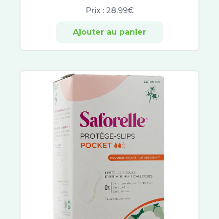
Sodia
Prix :
28.99€
Fixodent
Polident
Ajouter au panier
Carambar and Co
Aqualarm
Ursapharm
VISUfarma
Zeiss
Confiance
Saforelle
Always
Johnson et Johnson
CED Cosmetics
Audispray
Céru
Physiologica
Respimer