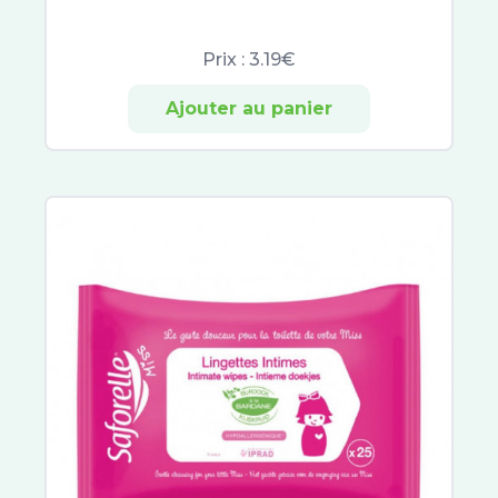
Nutergia
Santé Verte
Prix :
3.19€
Synactifs
3C Pharma
Ajouter au panier
Aboca
Alvityl
Arkofluides
Circulymphe
Veinoflux
Arkogélules
Chondrostéo
Laboratoire Dissolvurol
Décontractant Musculaire
PiLeJe
Pranarom
Cys-Control
Biocodex