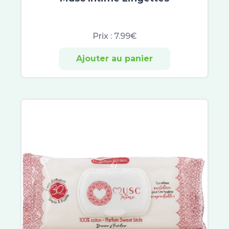
Saugella
Erborian
Filorga
Prix :
7.99€
Hydraphase
Sensifine
Ajouter au panier
Talika
Toleriane
Lovren
Dermablend
Liftactiv
Solinotes
Nuxe Sun
Musc Intime
Patyka
Biology
Avène Cleanance
Sébium