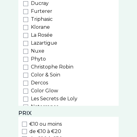
Ducray
Furterer
Triphasic
Klorane
La Rosée
Lazartigue
Nuxe
Phyto
Christophe Robin
Color & Soin
Dercos
Color Glow
Les Secrets de Loly
Natessance
PRIX
Weleda
Biocyte
€10 ou moins
Luxeol
de €10 à €20