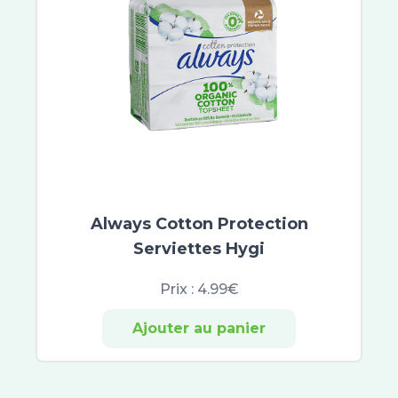
Gifrer
Elgydium
Expanscience
Uriage Bébé
Braun
Gilbert
Sea Band
Sovedis
Baccide
Always Cotton Protection
Spirial
Serviettes Hygi
Vichy Déodorants
Neutraderm
Prix :
4.99€
Laino
Nuxe Men Boost
Ajouter au panier
Keops
Sanoflore
Colgate