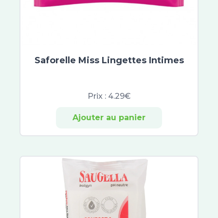
Symbiosys
Belloc
Calmosine
Opella
Alfasigma
Saforelle Miss Lingettes Intimes
Herbesan
Bio Nutrisanté
Rennie
Prix :
4.29€
Ricqles
UPSA
Ajouter au panier
Vitaflor
Yalacta
Majorelle
Natalben
Perrigo
Besins Healthcare
Immubio
Sérélys