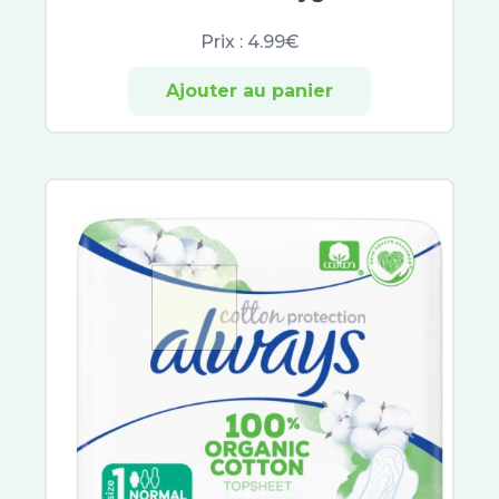
Manix
Chronobiane
Prix :
4.99€
Forté Nuit
Ajouter au panier
Novanuit
Valdispert
Procter et Gamble
Lehning
XtraSlim
Pierre Fabre
Friction de Foucaud Paris
ProRhinel
Valda
Phytostandard
GSK
CCD
Bausch and Lomb
PediAct