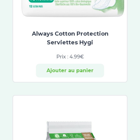
Fleurs de Bach
Hydralin
Yogi Tea
Orgakiddy
Always Cotton Protection
Biostime
Blédina
Serviettes Hygi
Gallia
Prix :
4.99€
Guigoz
MAM
Ajouter au panier
Pampers
Lohmann
Mustela
Klorane Bébé
Biosynex
Clearblue
EG Labo
Primalba
ABCDerm