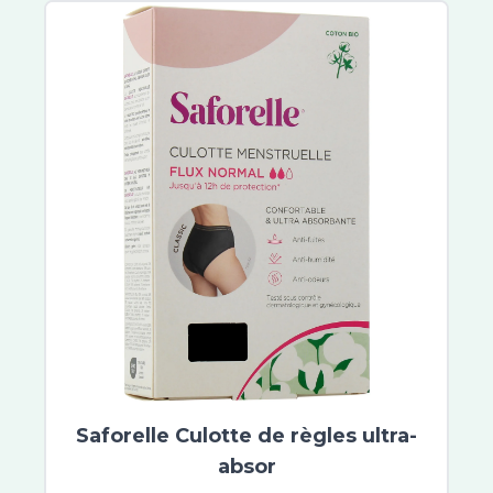
Inava
Botot
CB12
Elmex
Eludril
Listerine
Marvis
Meridol
Parodontax
Oral B
Gum
Parogencyl
TePe
Arthrodont
Haleon
Saforelle Culotte de règles ultra-
Regenerate
absor
Sensodyne