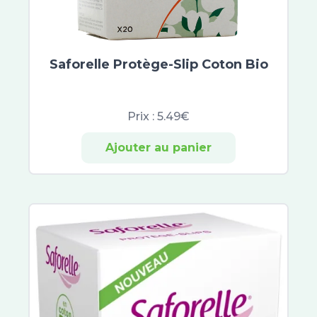
Stérimar
Cinq sur Cinq
Apaisyl
Insect Ecran
Saforelle Protège-Slip Coton Bio
Parakito
Skyn
Laboratoires Fumouze
Prix :
5.49€
Servier
Ajouter au panier
Pediakid
Manouka
Laboratoires Genevrier
Actipoche
Arnican
Chondro-Aid
Thera Pearl
Thermacare
Therm Cool