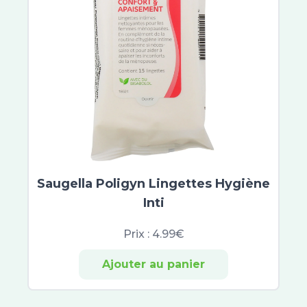
Actirub
Humer
Ladrôme
Vicks
Phytosun Aroms
Phytovex
Phytoxil
Aromaforce
Puressentiel Respiratoire
Élerté
Saugella Poligyn Lingettes Hygiène
Zarbeil
Inti
Azinc
Eafit Minceur Active
Prix :
4.99€
Arkopharma
Ajouter au panier
Arkorelax
Biotechnie
Euphytose