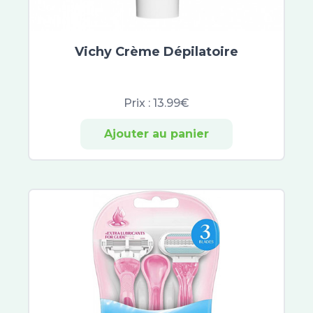
Keracnyl
Omega Pharma
Jonzac
Vichy Crème Dépilatoire
Jowaé
Alliance Pharma
SkinCeuticals
Prix :
13.99€
SVR
Ajouter au panier
Hyséac
Capital Soleil
Normaderm
Pigmentbio
Vinoperfect
Eucerin Anti-Pigment
Aquasource
Créaline
Hyaluron-Filler
Oxygen-Glow