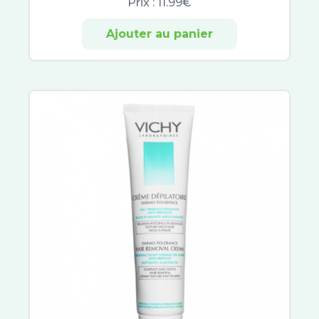
Prix :
11.99€
Hydraphase
Sensifine
Ajouter au panier
Talika
Toleriane
Lovren
Dermablend
Liftactiv
Solinotes
Nuxe Sun
Musc Intime
Patyka
Biology
Avène Cleanance
Sébium
ACM
Vinopure
Compeed