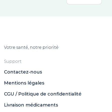
Vaseline
RESCUE®
Rogé Cavaillès
Aqualia
Lashilé Beauty
Superdiet
NHCO
Votre santé, notre priorité
Solgar
Doriance
Support
Jaldes
Phytobronz
Contactez-nous
Manhaé
Mentions légales
Nat & Form
Naturactive
CGU / Politique de confidentialité
Nutergia
Santé Verte
Livraison médicaments
Synactifs