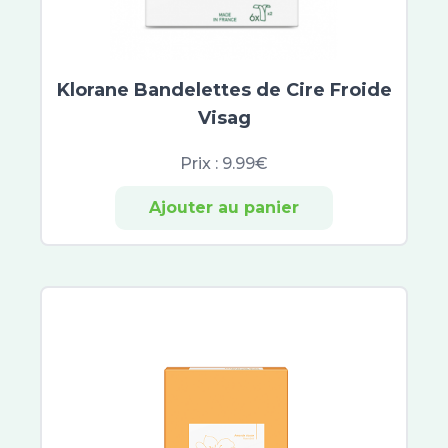
Atoderm
Cicabio
Bayer
CicaManuka
Klorane Bandelettes de Cire Froide
Cicaplast
Visag
Dexyane
Prix :
9.99€
Sensinol
Elastoplast
Ajouter au panier
IBSA
Effaclar
Neutrogena
Lactibiane
Cicavit+
Sebiaclear
Topicrem
B Com Bio
Cicabiafine