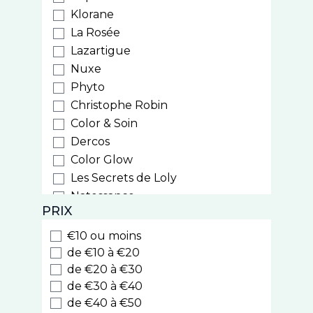
Klorane
La Rosée
Lazartigue
Nuxe
Phyto
Christophe Robin
Color & Soin
Dercos
Color Glow
Les Secrets de Loly
Natessance
PRIX
Weleda
Biocyte
€10 ou moins
Luxeol
de €10 à €20
Style
de €20 à €30
de €30 à €40
Cooper
de €40 à €50
Nodé