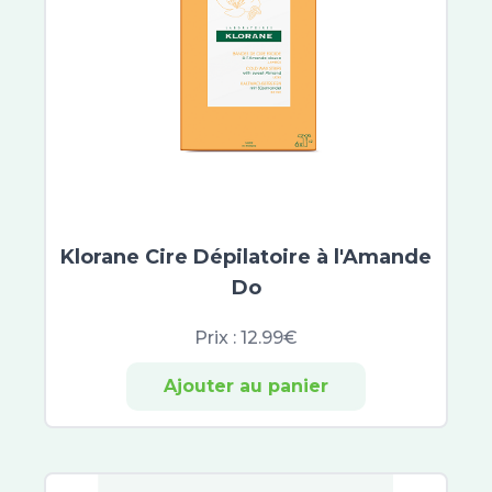
Asepta
Ictyane
Melascreen
Garancia
Lipikar
Mavala
MKL Green Nature
Roger et Gallet
Scholl
Klorane Cire Dépilatoire à l'Amande
Topialyse
Do
Urgo Filmogel
Urgo
Prix :
12.99€
Uriage
Excilor
Ajouter au panier
Xerial
Akileïne
Beesline
CeraVe