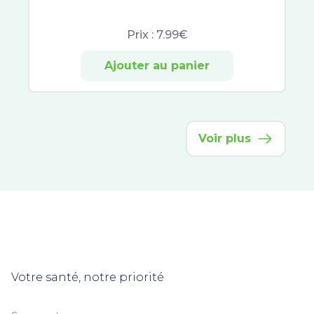
Phytovex
Phytoxil
Prix :
7.99€
Aromaforce
Ajouter au panier
Puressentiel Respiratoire
Élerté
Zarbeil
Azinc
Voir plus
Eafit Minceur Active
Arkopharma
Arkorelax
Biotechnie
Euphytose
Mag 2
Boiron
Oléocaps
Votre santé, notre priorité
Melioran
Supradyn