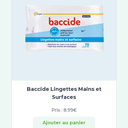
Vinotherapist
Galderma
Dexeryl
Embryolisse
Very Rose
Buccotherm
Quies
Biotherm Homme
Merck
Lierac
Nobacter
Vichy
Baccide Lingettes Mains et
Saugella
Surfaces
Erborian
Filorga
Prix :
8.99€
Hydraphase
Sensifine
Ajouter au panier