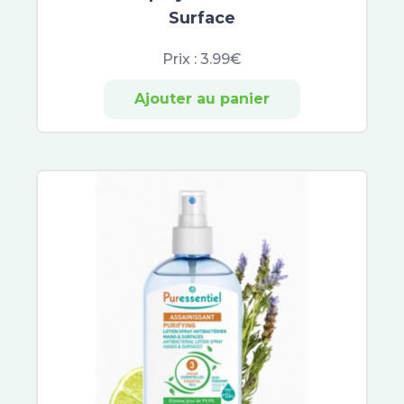
Hydrabio
Surface
Vinoclean
Prix :
3.99€
Saint-Gervais Mont Blanc
Argiletz
Ajouter au panier
VinoHydra
DermoPure
Biotherm Blue Therapy
Resveratrol Lift
Global-Repair
Filorga NCEF
Granions
Merveillance Lift
Aquaphor
Carmex
Dermophil
Vaseline
RESCUE®