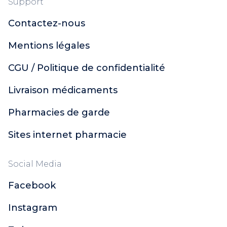
Support
Dulcis Health Science
Berocca
Contactez-nous
Bion 3
Mentions légales
Centrum
Forte Pharma
CGU / Politique de confidentialité
Sicobel
Granions Kid
Livraison médicaments
Herbalgem
Pharmacies de garde
Nutrisanté
Thalamag
Sites internet pharmacie
Vitascorbol
Durex
Social Media
Manix
Chronobiane
Facebook
Forté Nuit
Novanuit
Instagram
Valdispert