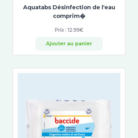
CicaManuka
Aquatabs Désinfection de l'eau
Cicaplast
comprim�
Dexyane
Prix :
12.99€
Sensinol
Elastoplast
Ajouter au panier
IBSA
Effaclar
Neutrogena
Lactibiane
Cicavit+
Sebiaclear
Topicrem
B Com Bio
Cicabiafine
Asepta
Ictyane
Melascreen