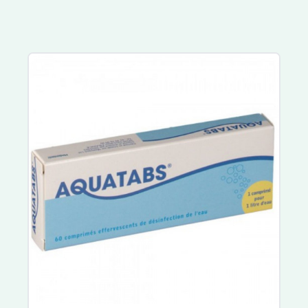
Eucerin
La Roche Posay
Melvita
Nuxe Hair Prodigieux
Sublime Curl
Nuxuriance Ultra
Avène
Rêve de Miel
Somatoline Cosmetic
Biotherm
A-Derma
Exomega Control
Cicalfate
XeraCalm
Bepanthen
Atoderm
Cicabio
Bayer