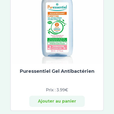
Alvityl
Arkofluides
Circulymphe
Veinoflux
Arkogélules
Chondrostéo
Laboratoire Dissolvurol
Décontractant Musculaire
PiLeJe
Pranarom
Cys-Control
Puressentiel Gel Antibactérien
Biocodex
Symbiosys
Belloc
Prix :
3.99€
Calmosine
Opella
Ajouter au panier
Alfasigma
Herbesan