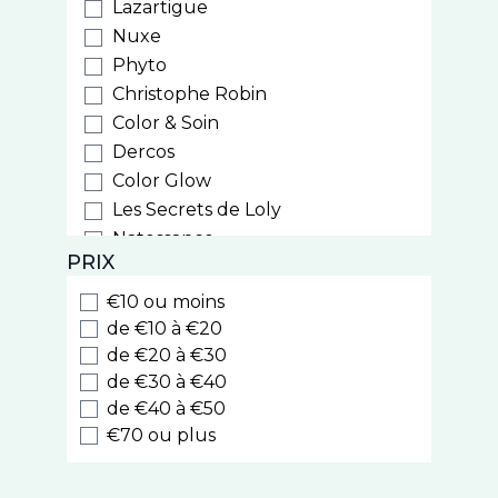
Lazartigue
Nuxe
Phyto
Christophe Robin
Color & Soin
Dercos
Color Glow
Les Secrets de Loly
Natessance
PRIX
Weleda
Biocyte
€10 ou moins
Luxeol
de €10 à €20
Style
de €20 à €30
de €30 à €40
Cooper
de €40 à €50
Nodé
€70 ou plus
Caudalie
Kelual