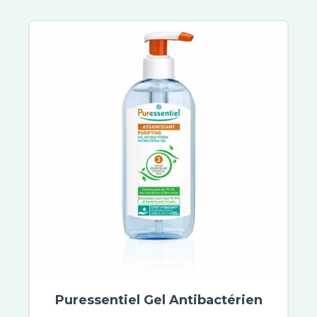
Bio Nutrisanté
Rennie
Ricqles
UPSA
Vitaflor
Yalacta
Majorelle
Natalben
Perrigo
Besins Healthcare
Immubio
Sérélys
Actirub
Humer
Ladrôme
Vicks
Puressentiel Gel Antibactérien
Phytosun Aroms