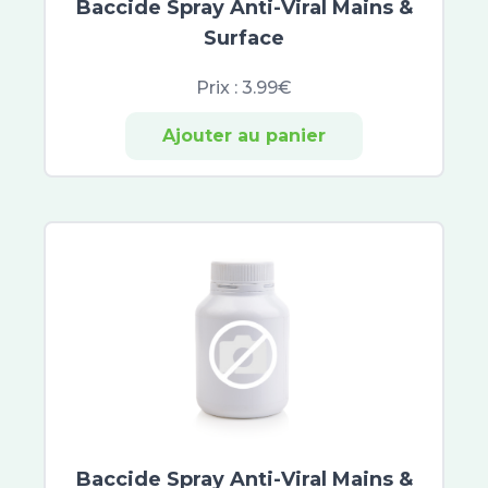
Baccide Spray Anti-Viral Mains &
Jowaé
Surface
Alliance Pharma
SkinCeuticals
Prix :
3.99€
SVR
Ajouter au panier
Hyséac
Capital Soleil
Normaderm
Pigmentbio
Vinoperfect
Eucerin Anti-Pigment
Aquasource
Créaline
Hyaluron-Filler
Oxygen-Glow
Time-Filler
Prodigieuse Boost
Baccide Spray Anti-Viral Mains &
Néovadiol