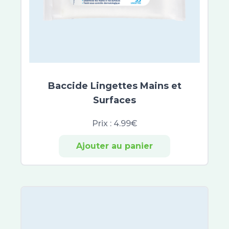
Garancia
Lipikar
Mavala
MKL Green Nature
Roger et Gallet
Scholl
Baccide Lingettes Mains et
Topialyse
Surfaces
Urgo Filmogel
Urgo
Prix :
4.99€
Uriage
Excilor
Ajouter au panier
Xerial
Akileïne
Beesline
CeraVe
Etiaxil
Aragan