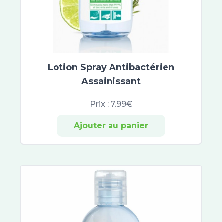
Rogé Cavaillès
Aqualia
Lashilé Beauty
Superdiet
NHCO
Lotion Spray Antibactérien
Solgar
Assainissant
Doriance
Jaldes
Prix :
7.99€
Phytobronz
Manhaé
Ajouter au panier
Nat & Form
Naturactive
Nutergia
Santé Verte
Synactifs
3C Pharma
Aboca