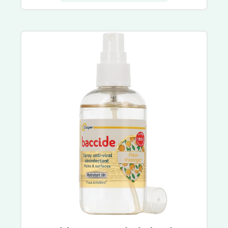
Talika
Toleriane
Lovren
Dermablend
Liftactiv
Solinotes
Nuxe Sun
Musc Intime
Patyka
Biology
Avène Cleanance
Sébium
ACM
Vinopure
Compeed
Keracnyl
Omega Pharma
Jonzac