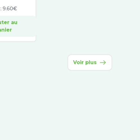
 :
9.60€
uter au
anier
Voir plus