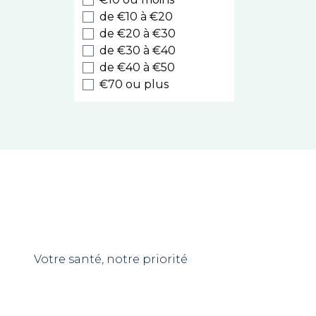
Luxeol
de €10 à €20
Style
de €20 à €30
de €30 à €40
Cooper
de €40 à €50
Nodé
€70 ou plus
Caudalie
Kelual
Eucerin
La Roche Posay
Melvita
Nuxe Hair
Prodigieux
Sublime Curl
Nuxuriance Ultra
Avène
Votre santé, notre priorité
Rêve de Miel
Somatoline Cosmetic
Biotherm