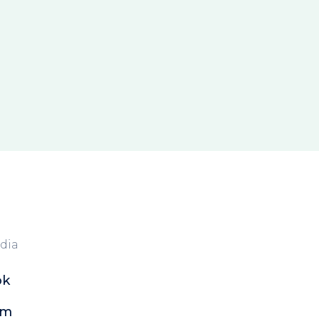
dia
ok
am