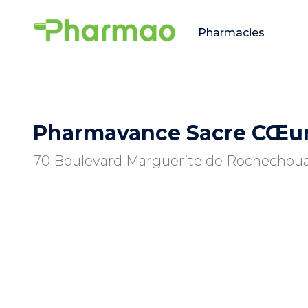
Pharmacies
Pharmavance Sacre CŒu
70 Boulevard Marguerite de Rochechouar