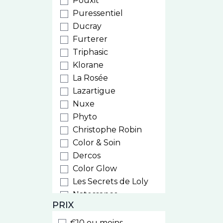
Pouxit
Puressentiel
Ducray
Furterer
Triphasic
Klorane
La Rosée
Lazartigue
Nuxe
Phyto
Christophe Robin
Color & Soin
Dercos
Color Glow
Les Secrets de Loly
Natessance
PRIX
Weleda
Biocyte
€10 ou moins