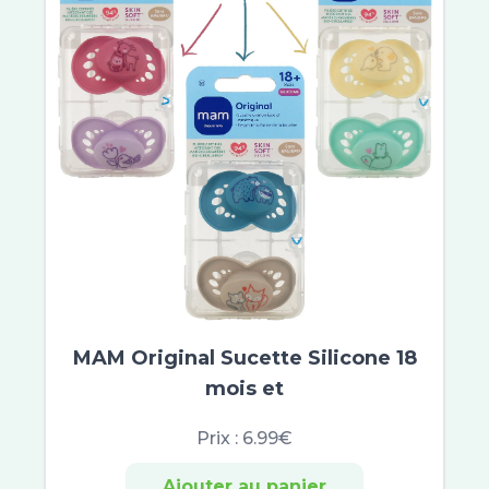
CB12
Elmex
Eludril
Listerine
Marvis
Meridol
Parodontax
Oral B
Gum
Parogencyl
TePe
Arthrodont
Haleon
MAM Original Sucette Silicone 18
Regenerate
mois et
Sensodyne
Sodia
Prix :
6.99€
Fixodent
Polident
Ajouter au panier