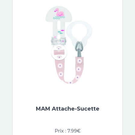
Vaseline
RESCUE®
Rogé Cavaillès
Aqualia
Lashilé Beauty
Superdiet
NHCO
Solgar
Doriance
Jaldes
Phytobronz
Manhaé
Nat & Form
MAM Attache-Sucette
Naturactive
Nutergia
Santé Verte
Prix :
7.99€
Synactifs