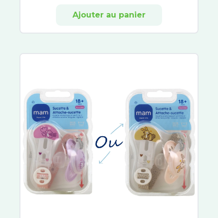
3C Pharma
Ajouter au panier
Aboca
Alvityl
Arkofluides
Circulymphe
Veinoflux
Arkogélules
Chondrostéo
Laboratoire Dissolvurol
Décontractant Musculaire
PiLeJe
Pranarom
Cys-Control
Biocodex
Symbiosys
Belloc
Calmosine