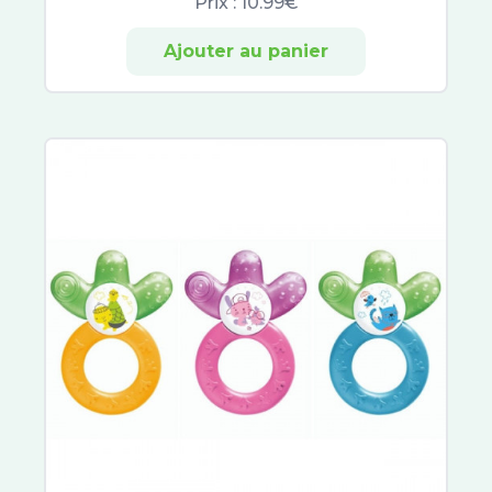
Prix :
10.99€
Hydraphase
Sensifine
Ajouter au panier
Talika
Toleriane
Lovren
Dermablend
Liftactiv
Solinotes
Nuxe Sun
Musc Intime
Patyka
Biology
Avène Cleanance
Sébium
ACM
Vinopure
Compeed