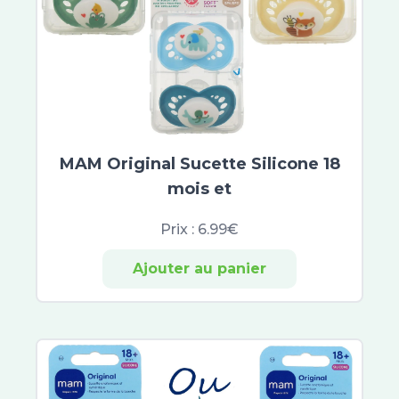
Expanscience
Uriage Bébé
Braun
Gilbert
Sea Band
Sovedis
Baccide
MAM Original Sucette Silicone 18
Spirial
mois et
Vichy Déodorants
Neutraderm
Prix :
6.99€
Laino
Nuxe Men Boost
Ajouter au panier
Keops
Sanoflore
Colgate
Inava
Botot