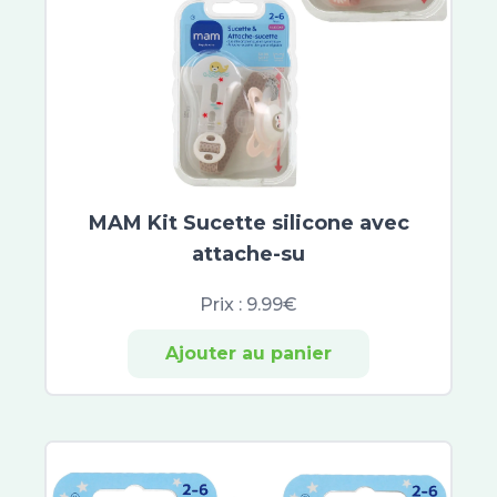
Ladrôme
Vicks
Phytosun Aroms
Phytovex
Phytoxil
Aromaforce
Puressentiel Respiratoire
Élerté
MAM Kit Sucette silicone avec
Zarbeil
attache-su
Azinc
Eafit Minceur Active
Prix :
9.99€
Arkopharma
Arkorelax
Ajouter au panier
Biotechnie
Euphytose
Mag 2
Boiron