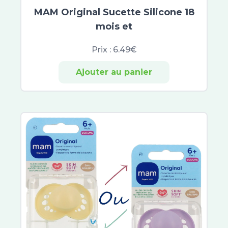
Insect Ecran
MAM Original Sucette Silicone 18
Parakito
mois et
Skyn
Laboratoires Fumouze
Prix :
6.49€
Servier
Ajouter au panier
Pediakid
Manouka
Laboratoires Genevrier
Actipoche
Arnican
Chondro-Aid
Thera Pearl
Thermacare
Therm Cool
BSN medical
Coalgan
Epitact