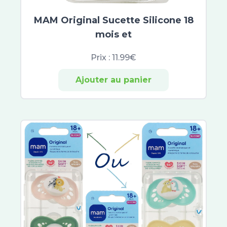
Orgakiddy
MAM Original Sucette Silicone 18
Biostime
Blédina
mois et
Gallia
Prix :
11.99€
Guigoz
MAM
Ajouter au panier
Pampers
Lohmann
Mustela
Klorane Bébé
Biosynex
Clearblue
EG Labo
Primalba
ABCDerm
Gifrer
Elgydium