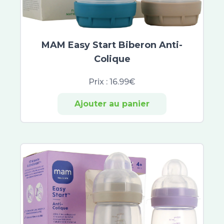
Atoderm
Cicabio
Bayer
CicaManuka
MAM Easy Start Biberon Anti-
Cicaplast
Colique
Dexyane
Prix :
16.99€
Sensinol
Elastoplast
Ajouter au panier
IBSA
Effaclar
Neutrogena
Lactibiane
Cicavit+
Sebiaclear
Topicrem
B Com Bio
Cicabiafine