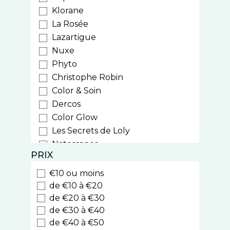
Klorane
La Rosée
Lazartigue
Nuxe
Phyto
Christophe Robin
Color & Soin
Dercos
Color Glow
Les Secrets de Loly
Natessance
PRIX
Weleda
Biocyte
€10 ou moins
Luxeol
de €10 à €20
Style
de €20 à €30
de €30 à €40
Cooper
de €40 à €50
Nodé