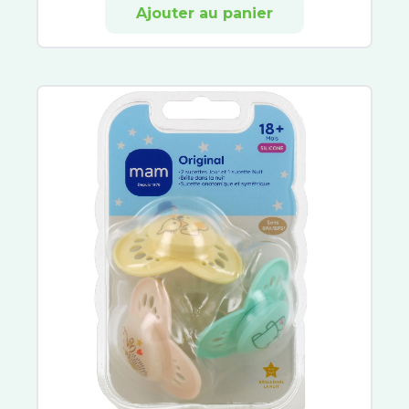
Ajouter au panier
Novanuit
Valdispert
Procter et Gamble
Lehning
XtraSlim
Pierre Fabre
Friction de Foucaud Paris
ProRhinel
Valda
Phytostandard
GSK
CCD
Bausch and Lomb
PediAct
Fleurs de Bach
Hydralin
Yogi Tea