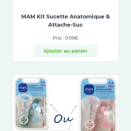
Opella
Alfasigma
MAM Kit Sucette Anatomique &
Herbesan
Attache-Suc
Bio Nutrisanté
Rennie
Prix :
9.99€
Ricqles
UPSA
Ajouter au panier
Vitaflor
Yalacta
Majorelle
Natalben
Perrigo
Besins Healthcare
Immubio
Sérélys
Actirub
Humer