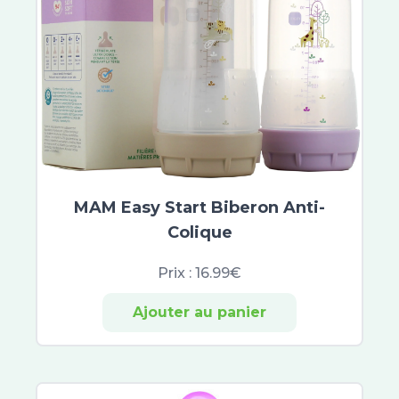
Asepta
Ictyane
Melascreen
Garancia
Lipikar
Mavala
MKL Green Nature
Roger et Gallet
Scholl
MAM Easy Start Biberon Anti-
Topialyse
Colique
Urgo Filmogel
Urgo
Prix :
16.99€
Uriage
Excilor
Ajouter au panier
Xerial
Akileïne
Beesline
CeraVe