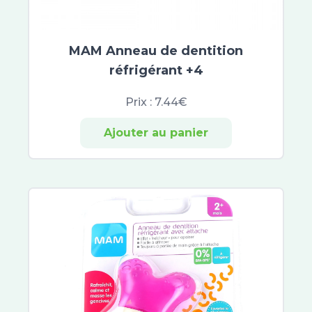
Keracnyl
Omega Pharma
Jonzac
MAM Anneau de dentition
Jowaé
réfrigérant +4
Alliance Pharma
SkinCeuticals
Prix :
7.44€
SVR
Ajouter au panier
Hyséac
Capital Soleil
Normaderm
Pigmentbio
Vinoperfect
Eucerin Anti-Pigment
Aquasource
Créaline
Hyaluron-Filler
Oxygen-Glow