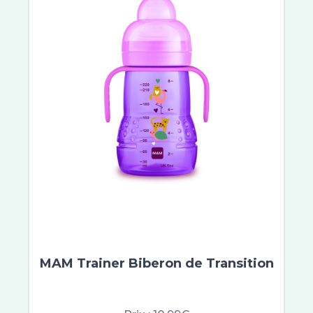
Etiaxil
Aragan
Vinotherapist
Galderma
Dexeryl
Embryolisse
Very Rose
Buccotherm
Quies
Biotherm Homme
Merck
Lierac
Nobacter
Vichy
MAM Trainer Biberon de Transition
Saugella
Erborian
Filorga