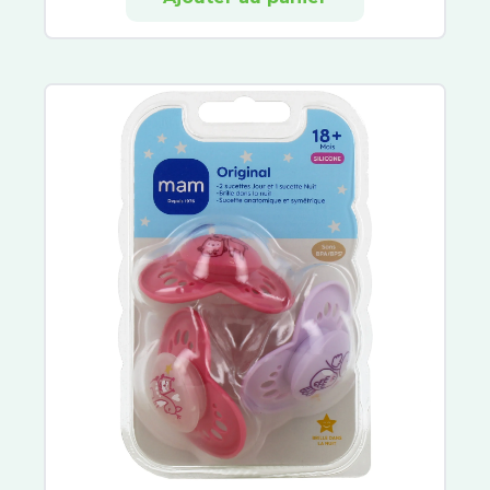
Carambar and Co
Aqualarm
Ursapharm
VISUfarma
Zeiss
Confiance
Saforelle
Always
Johnson et Johnson
CED Cosmetics
Audispray
Céru
Physiologica
Respimer
Stérimar
Cinq sur Cinq
Apaisyl