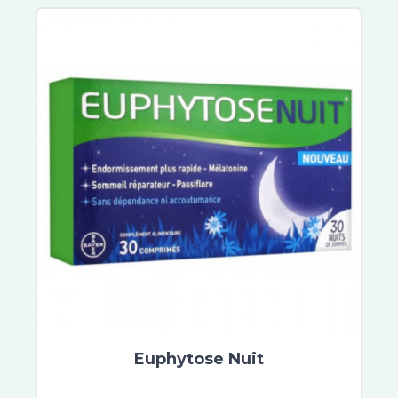
Lactibiane
Cicavit+
Sebiaclear
Topicrem
B Com Bio
Cicabiafine
Asepta
Ictyane
Melascreen
Garancia
Lipikar
Mavala
MKL Green Nature
Roger et Gallet
Scholl
Euphytose Nuit
Topialyse
Urgo Filmogel