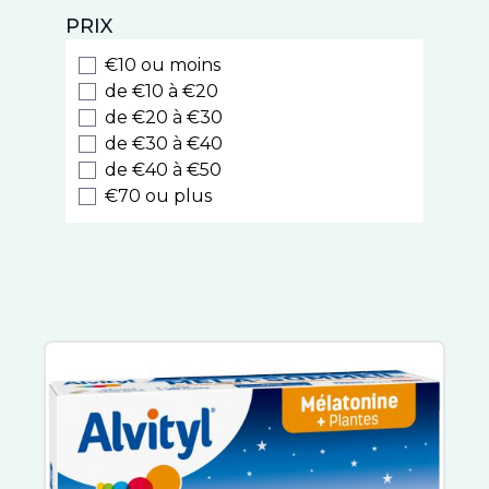
Natessance
PRIX
Weleda
Biocyte
€10 ou moins
Luxeol
de €10 à €20
Style
de €20 à €30
de €30 à €40
Cooper
de €40 à €50
Nodé
€70 ou plus
Caudalie
Kelual
Eucerin
La Roche Posay
Melvita
Nuxe Hair Prodigieux
Sublime Curl
Nuxuriance Ultra
Avène
Rêve de Miel
Somatoline Cosmetic