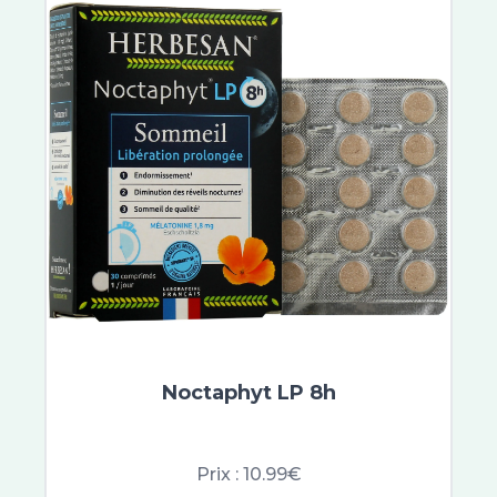
Clearblue
EG Labo
Primalba
ABCDerm
Gifrer
Elgydium
Expanscience
Uriage Bébé
Braun
Gilbert
Sea Band
Sovedis
Baccide
Noctaphyt LP 8h
Spirial
Vichy Déodorants
Neutraderm
Prix :
10.99€
Laino