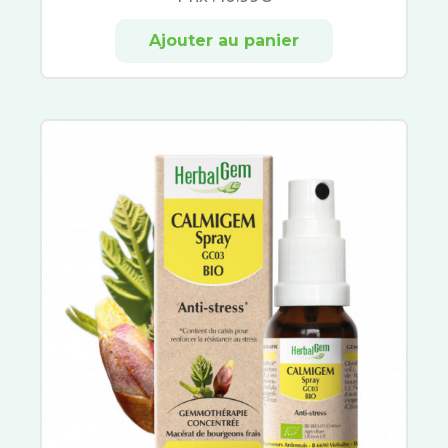
Arkopharma
Ajouter au panier
Arkorelax
Biotechnie
Euphytose
Mag 2
Boiron
Oléocaps
Melioran
Supradyn
Dulcis Health Science
Berocca
Bion 3
Centrum
Forte Pharma
Sicobel
Granions Kid
Herbalgem