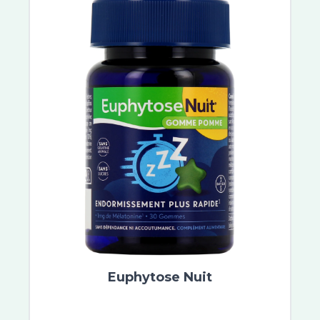
Vinoperfect
Eucerin Anti-Pigment
Aquasource
Créaline
Hyaluron-Filler
Oxygen-Glow
Time-Filler
Prodigieuse Boost
Néovadiol
Hydrabio
Vinoclean
Saint-Gervais Mont Blanc
Argiletz
VinoHydra
DermoPure
Euphytose Nuit
Biotherm Blue Therapy
Resveratrol Lift