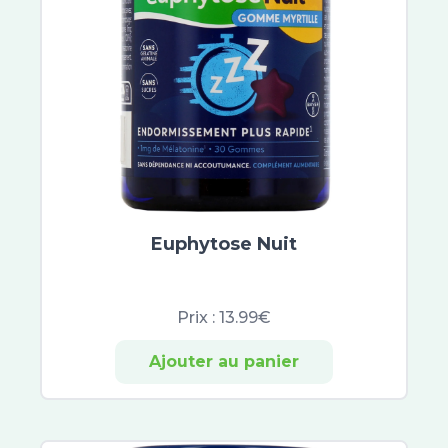
Biology
Avène Cleanance
Sébium
ACM
Vinopure
Compeed
Keracnyl
Omega Pharma
Jonzac
Euphytose Nuit
Jowaé
Alliance Pharma
SkinCeuticals
Prix :
13.99€
SVR
Ajouter au panier
Hyséac
Capital Soleil
Normaderm
Pigmentbio