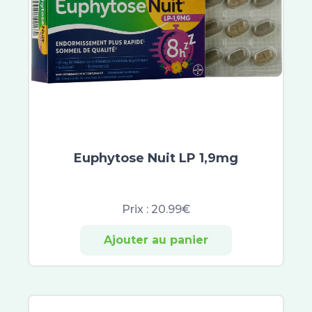
PiLeJe
Pranarom
Cys-Control
Biocodex
Symbiosys
Belloc
Calmosine
Opella
Alfasigma
Euphytose Nuit LP 1,9mg
Herbesan
Bio Nutrisanté
Rennie
Prix :
20.99€
Ricqles
UPSA
Ajouter au panier
Vitaflor
Yalacta
Majorelle
Natalben