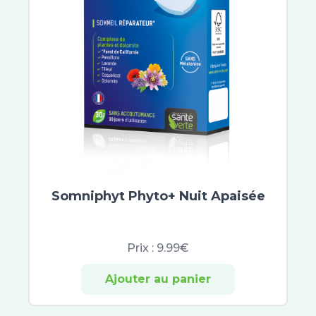
Arthrodont
Haleon
Regenerate
Sensodyne
Sodia
Fixodent
Polident
Carambar and Co
Aqualarm
Ursapharm
VISUfarma
Somniphyt Phyto+ Nuit Apaisée
Zeiss
Confiance
Saforelle
Prix :
9.99€
Always
Ajouter au panier
Johnson et Johnson
CED Cosmetics