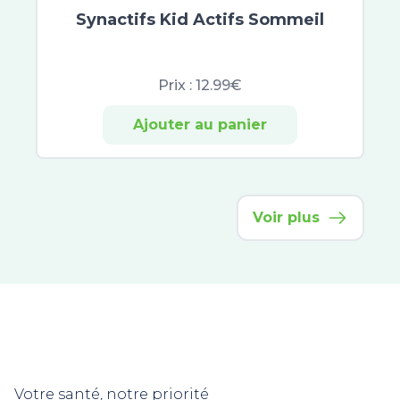
Anthelios
Synactifs Kid Actifs Sommeil
Paalm
Daylong
Prix :
12.99€
Institut Esthederm Solaires
ISDIN
Ajouter au panier
Sunissime
Vinosun Protect
Objectif zero verrue
Gamarde
Voir plus
Votre santé, notre priorité