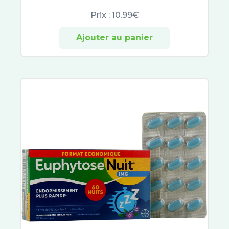
Urgo
Prix :
10.99€
Uriage
Excilor
Ajouter au panier
Xerial
Akileïne
Beesline
CeraVe
Etiaxil
Aragan
Vinotherapist
Galderma
Dexeryl
Embryolisse
Very Rose
Buccotherm
Quies
Biotherm Homme