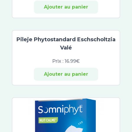
Nuxe Men Boost
Ajouter au panier
Keops
Sanoflore
Colgate
Inava
Pileje Phytostandard Eschscholtzia
Botot
Valé
CB12
Elmex
Prix :
16.99€
Eludril
Listerine
Ajouter au panier
Marvis
Meridol
Parodontax
Oral B
Gum
Parogencyl
TePe