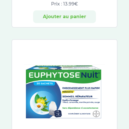
Global-Repair
Prix :
13.99€
Filorga NCEF
Ajouter au panier
Granions
Merveillance Lift
Aquaphor
Carmex
Dermophil
Vaseline
RESCUE®
Rogé Cavaillès
Aqualia
Lashilé Beauty
Superdiet
NHCO
Solgar
Doriance
Jaldes