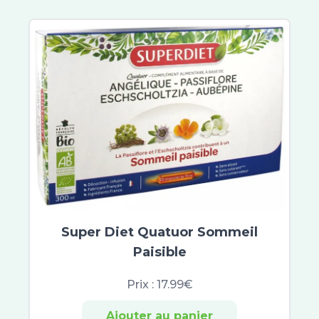
Audispray
Céru
Physiologica
Respimer
Stérimar
Cinq sur Cinq
Apaisyl
Insect Ecran
Parakito
Skyn
Laboratoires Fumouze
Servier
Pediakid
Super Diet Quatuor Sommeil
Manouka
Paisible
Laboratoires Genevrier
Actipoche
Prix :
17.99€
Arnican
Ajouter au panier
Chondro-Aid