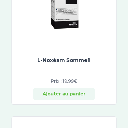
GSK
CCD
Bausch and Lomb
PediAct
Fleurs de Bach
Hydralin
Yogi Tea
Orgakiddy
L-Noxéam Sommeil
Biostime
Blédina
Gallia
Prix :
19.99€
Guigoz
MAM
Ajouter au panier
Pampers
Lohmann
Mustela
Klorane Bébé
Biosynex