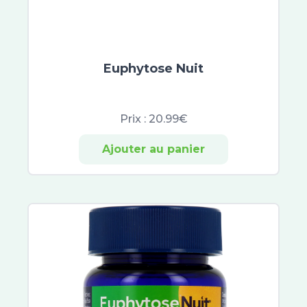
Merck
Lierac
Nobacter
Vichy
Euphytose Nuit
Saugella
Erborian
Filorga
Prix :
20.99€
Hydraphase
Sensifine
Ajouter au panier
Talika
Toleriane
Lovren
Dermablend
Liftactiv
Solinotes
Nuxe Sun
Musc Intime
Patyka