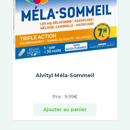
Biotherm
A-Derma
Exomega Control
Cicalfate
XeraCalm
Bepanthen
Atoderm
Cicabio
Bayer
CicaManuka
Alvityl Méla-Sommeil
Cicaplast
Dexyane
Prix :
9.99€
Sensinol
Elastoplast
Ajouter au panier
IBSA
Effaclar
Neutrogena