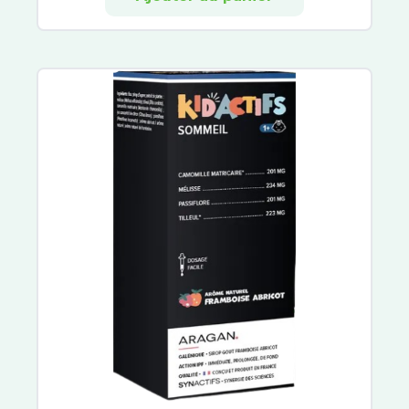
Thera Pearl
Thermacare
Therm Cool
BSN medical
Coalgan
Epitact
Laboratoire 3M
A-Derma Protect
Avène Solaires
Photoderm
Biotherm Solaires
Eucerin Sun Protection
Garancia Solaires
Polysianes
Sun Secure
Bariésun
Idéal Soleil