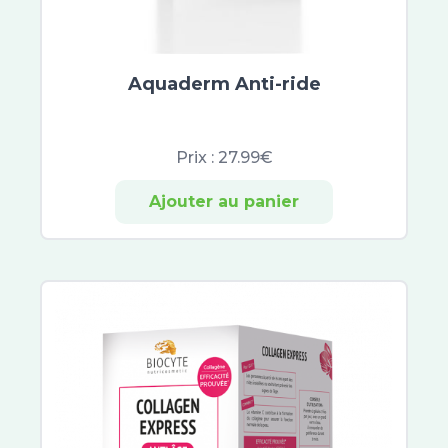
Atoderm
Cicabio
Bayer
CicaManuka
Aquaderm Anti-ride
Cicaplast
Dexyane
Prix :
27.99€
Sensinol
Elastoplast
Ajouter au panier
IBSA
Effaclar
Neutrogena
Lactibiane
Cicavit+
Sebiaclear
Topicrem
B Com Bio
Cicabiafine
Asepta