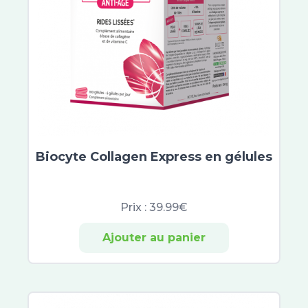
Ictyane
Melascreen
Garancia
Lipikar
Mavala
MKL Green Nature
Roger et Gallet
Scholl
Biocyte Collagen Express en gélules
Topialyse
Urgo Filmogel
Urgo
Prix :
39.99€
Uriage
Excilor
Ajouter au panier
Xerial
Akileïne
Beesline
CeraVe