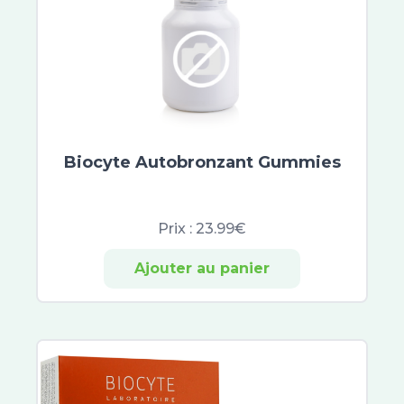
Orgakiddy
Biostime
Blédina
Gallia
Guigoz
MAM
Pampers
Biocyte Autobronzant Gummies
Lohmann
Mustela
Klorane Bébé
Prix :
23.99€
Biosynex
Clearblue
Ajouter au panier
EG Labo
Primalba
ABCDerm
Gifrer
Elgydium