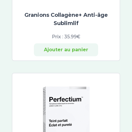
Opella
Alfasigma
Granions Collagène+ Anti-âge
Herbesan
Sublimlif
Bio Nutrisanté
Rennie
Prix :
35.99€
Ricqles
UPSA
Ajouter au panier
Vitaflor
Yalacta
Majorelle
Natalben
Perrigo
Besins Healthcare
Immubio
Sérélys
Actirub
Humer