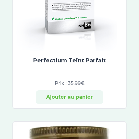
Ladrôme
Vicks
Phytosun Aroms
Phytovex
Phytoxil
Aromaforce
Puressentiel Respiratoire
Élerté
Perfectium Teint Parfait
Zarbeil
Azinc
Eafit Minceur Active
Prix :
35.99€
Arkopharma
Arkorelax
Ajouter au panier
Biotechnie
Euphytose
Mag 2
Boiron
Oléocaps