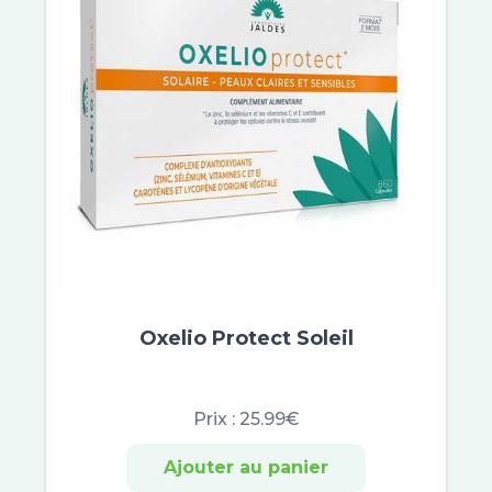
Laboratoire 3M
A-Derma Protect
Avène Solaires
Photoderm
Biotherm Solaires
Eucerin Sun Protection
Garancia Solaires
Polysianes
Sun Secure
Bariésun
Idéal Soleil
Anthelios
Oxelio Protect Soleil
Paalm
Daylong
Institut Esthederm Solaires
Prix :
25.99€
ISDIN
Sunissime
Ajouter au panier
Vinosun Protect