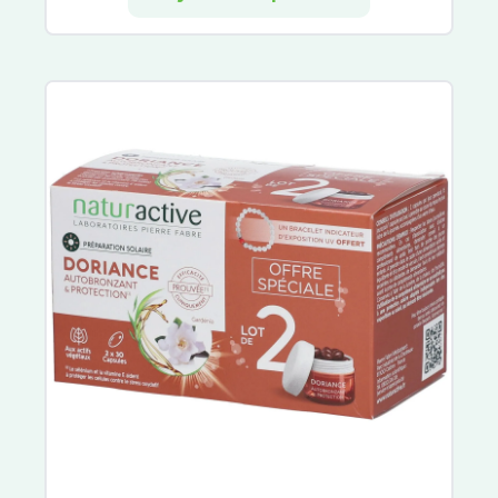
Elmex
Eludril
Listerine
Marvis
Meridol
Parodontax
Oral B
Gum
Parogencyl
TePe
Arthrodont
Haleon
Regenerate
Sensodyne
Sodia
Fixodent
Polident