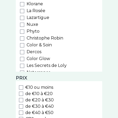
Klorane
La Rosée
Lazartigue
Nuxe
Phyto
Christophe Robin
Color & Soin
Dercos
Color Glow
Les Secrets de Loly
Natessance
PRIX
Weleda
Biocyte
€10 ou moins
Luxeol
de €10 à €20
Style
de €20 à €30
de €30 à €40
Cooper
de €40 à €50
Nodé