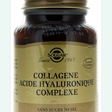
Melioran
Supradyn
Dulcis Health Science
Berocca
Bion 3
Centrum
Forte Pharma
Sicobel
Granions Kid
Herbalgem
Nutrisanté
Thalamag
Vitascorbol
Durex
Manix
Chronobiane
Forté Nuit