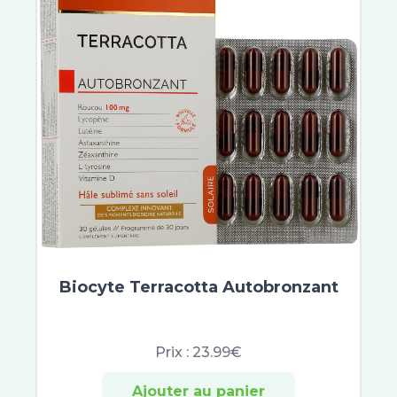
Expanscience
Uriage Bébé
Braun
Gilbert
Sea Band
Sovedis
Baccide
Spirial
Vichy Déodorants
Neutraderm
Laino
Nuxe Men Boost
Keops
Biocyte Terracotta Autobronzant
Sanoflore
Colgate
Inava
Prix :
23.99€
Botot
Ajouter au panier
CB12