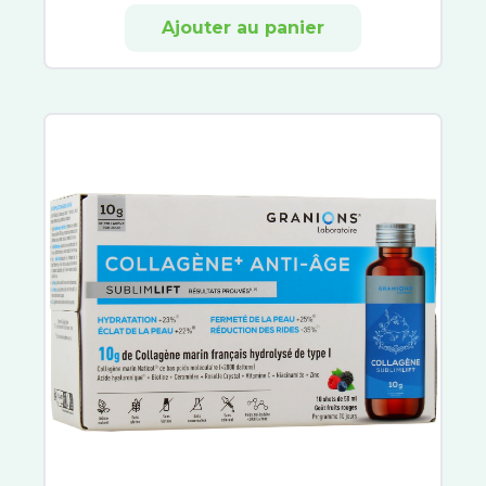
3C Pharma
Ajouter au panier
Aboca
Alvityl
Arkofluides
Circulymphe
Veinoflux
Arkogélules
Chondrostéo
Laboratoire Dissolvurol
Décontractant Musculaire
PiLeJe
Pranarom
Cys-Control
Biocodex
Symbiosys
Belloc
Calmosine