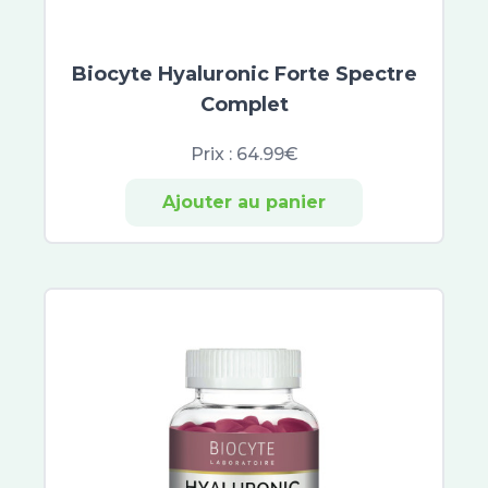
Keracnyl
Omega Pharma
Jonzac
Biocyte Hyaluronic Forte Spectre
Jowaé
Complet
Alliance Pharma
SkinCeuticals
Prix :
64.99€
SVR
Ajouter au panier
Hyséac
Capital Soleil
Normaderm
Pigmentbio
Vinoperfect
Eucerin Anti-Pigment
Aquasource
Créaline
Hyaluron-Filler
Oxygen-Glow
Time-Filler