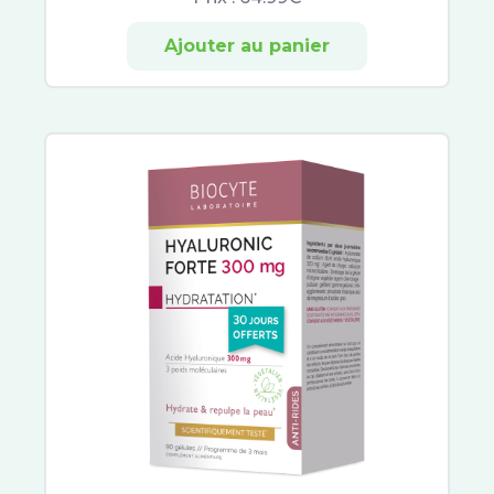
Hydraphase
Sensifine
Ajouter au panier
Talika
Toleriane
Lovren
Dermablend
Liftactiv
Solinotes
Nuxe Sun
Musc Intime
Patyka
Biology
Avène Cleanance
Sébium
ACM
Vinopure
Compeed