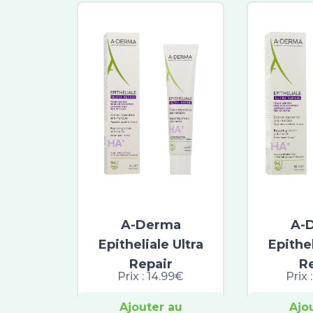
A-Derma
A-
Epitheliale Ultra
Epithel
Repair
R
Prix :
14.99€
Prix 
Ajouter au
Ajo