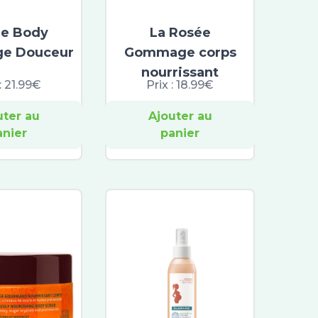
e Body
La Rosée
e Douceur
Gommage corps
nourrissant
:
21.99€
Prix :
18.99€
uter au
Ajouter au
anier
panier