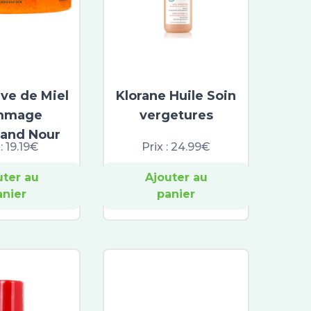
ve de Miel
Klorane Huile Soin
mmage
vergetures
and Nour
 :
19.19€
Prix :
24.99€
uter au
Ajouter au
anier
panier