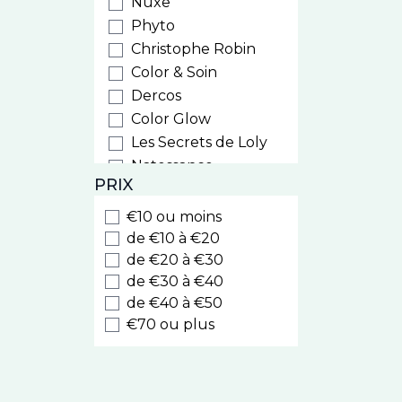
Nuxe
Phyto
Christophe Robin
Color & Soin
Dercos
Color Glow
Les Secrets de Loly
Natessance
PRIX
Weleda
Biocyte
€10 ou moins
Luxeol
de €10 à €20
Style
de €20 à €30
de €30 à €40
Cooper
de €40 à €50
Nodé
€70 ou plus
Caudalie
Kelual
Eucerin
La Roche Posay