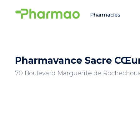
Pharmacies
Pharmavance Sacre CŒu
70 Boulevard Marguerite de Rochechouar