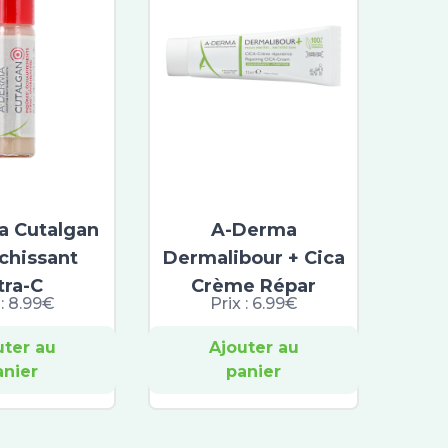
 Cutalgan
A-Derma
îchissant
Dermalibour + Cica
tra-C
Crème Répar
 :
8.99€
Prix :
6.99€
uter au
Ajouter au
anier
panier