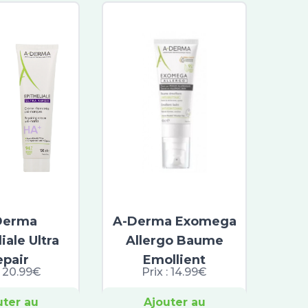
Derma
A-Derma Exomega
iale Ultra
Allergo Baume
epair
Emollient
:
20.99€
Prix :
14.99€
uter au
Ajouter au