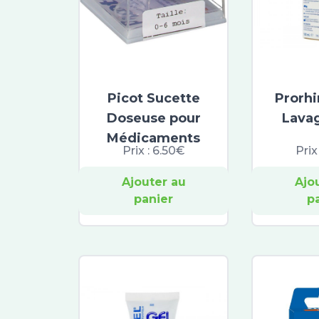
Picot Sucette
Prorhi
Doseuse pour
Lava
Médicaments
Prix :
6.50€
Prix
Ajouter au
Ajo
panier
p