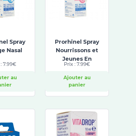
nel Spray
Prorhinel Spray
ge Nasal
Nourrissons et
Jeunes En
 :
7.99€
Prix :
7.99€
uter au
Ajouter au
anier
panier