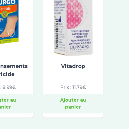
ansements
Vitadrop
ricide
 :
8.99€
Prix :
11.79€
uter au
Ajouter au
anier
panier