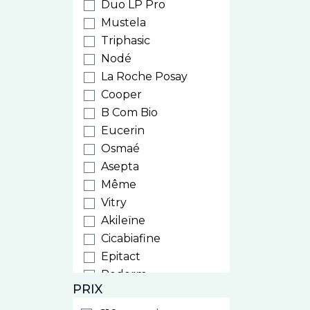
Duo LP Pro
Mustela
Triphasic
Nodé
La Roche Posay
Cooper
B Com Bio
Eucerin
Osmaé
Asepta
Même
Vitry
Akileïne
Cicabiafine
Epitact
Poderm
PRIX
ACM