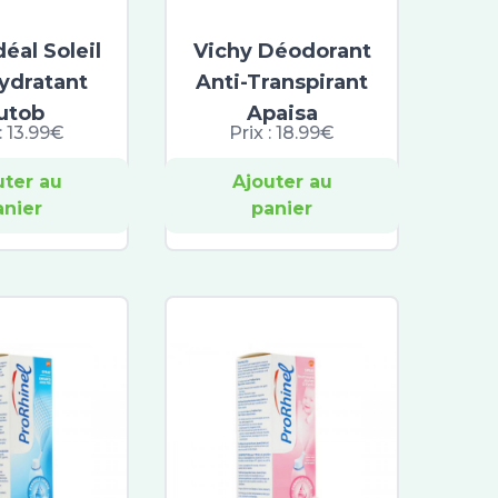
déal Soleil
Vichy Déodorant
Hydratant
Anti-Transpirant
utob
Apaisa
:
13.99€
Prix :
18.99€
uter au
Ajouter au
anier
panier