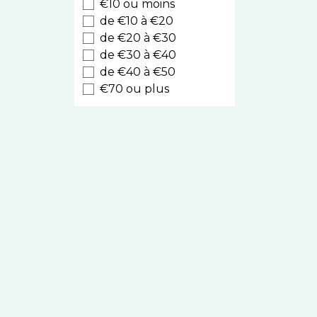
Alliance Pharma
€10 ou moins
Enocare Pro
de €10 à €20
Topicrem
de €20 à €30
de €30 à €40
Avène
de €40 à €50
Vichy
€70 ou plus
Biotherm
Laboratoires
Fumouze
Bausch and Lomb
SkinCeuticals
Argiletz
Erborian
Garancia
Placentor
Sébium
Embryolisse
Toleriane
Novomedis