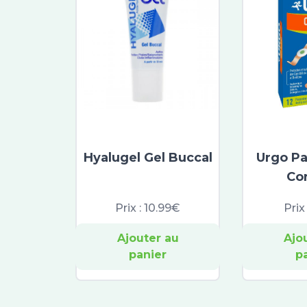
Hyalugel Gel Buccal
Urgo P
Co
Prix :
10.99€
Prix
Ajouter au
Ajo
panier
p