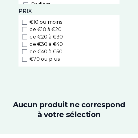
PediAct
PRIX
PiLeJe
Phytostandard
€10 ou moins
Arkopharma
de €10 à €20
Laboratoires du Dr J. Lefèvre
de €20 à €30
de €30 à €40
Iphym
de €40 à €50
Cinq sur Cinq
€70 ou plus
PhytoResearch
Chronobiane
Alfasigma
Roseane
Superdiet
Nutrisanté
Aucun produit ne correspond
Densmore
à votre sélection
Chondrostéo
3C Pharma
Ides Pharma