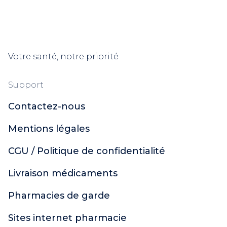
Picot
Modilac
Pierre Fabre
Weleda
Votre santé, notre priorité
Cooper
Insect Ecran
Uriage
Support
Xémose
Contactez-nous
Dulcis Health Science
Urgo
Mentions légales
Polidis
Ginkor
CGU / Politique de confidentialité
Naturactive
Livraison médicaments
CCD
Soleil Noir
Pharmacies de garde
Topicrem
Santé Verte
Sites internet pharmacie