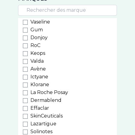
Vaseline
Gum
Donjoy
RoC
Keops
Valda
Avène
Ictyane
Klorane
La Roche Posay
Dermablend
Effaclar
SkinCeuticals
Lazartigue
Solinotes