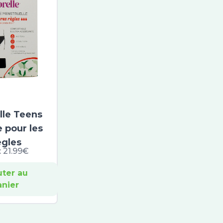
lle Teens
e pour les
gles
:
21.99€
uter au
anier