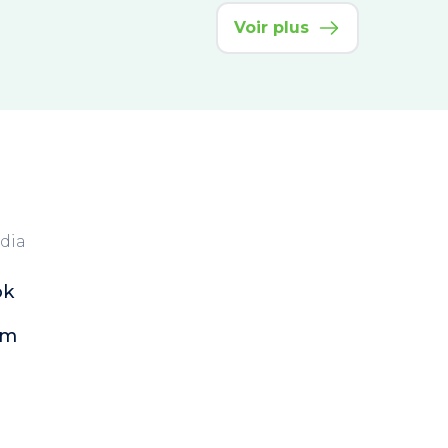
Voir plus
dia
ok
am