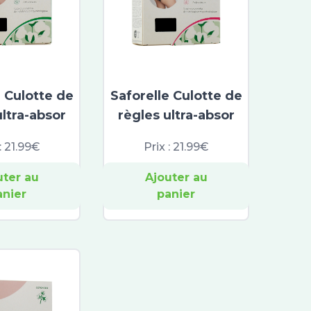
e Culotte de
Saforelle Culotte de
ultra-absor
règles ultra-absor
:
21.99€
Prix :
21.99€
uter au
Ajouter au
anier
panier