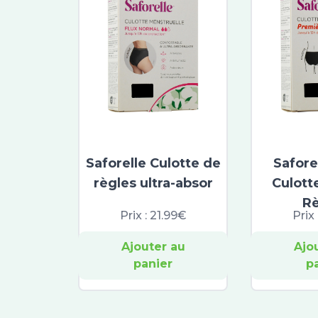
Saforelle Culotte de
Safore
règles ultra-absor
Culott
Rè
Prix :
21.99€
Prix 
Ajouter au
Ajo
panier
p