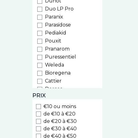
Duhot
Duo LP Pro
Paranix
Parasidose
Pediakid
Pouxit
Pranarom
Puressentiel
Weleda
Bioregena
Cattier
Dercos
PRIX
Ducray
Furterer
€10 ou moins
Sublime Curl
de €10 à €20
Triphasic
de €20 à €30
de €30 à €40
Hei Poa
de €40 à €50
Klorane