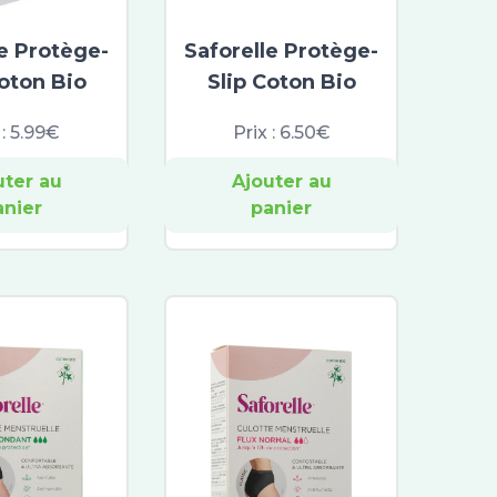
le Protège-
Saforelle Protège-
Coton Bio
Slip Coton Bio
 :
5.99€
Prix :
6.50€
uter au
Ajouter au
anier
panier