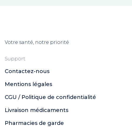
Ides Pharma
Picot
Modilac
Pierre Fabre
Weleda
Votre santé, notre priorité
Cooper
Insect Ecran
Uriage
Support
Xémose
Contactez-nous
Dulcis Health Science
Urgo
Mentions légales
Polidis
Ginkor
CGU / Politique de confidentialité
Naturactive
Livraison médicaments
CCD
Soleil Noir
Pharmacies de garde
Topicrem