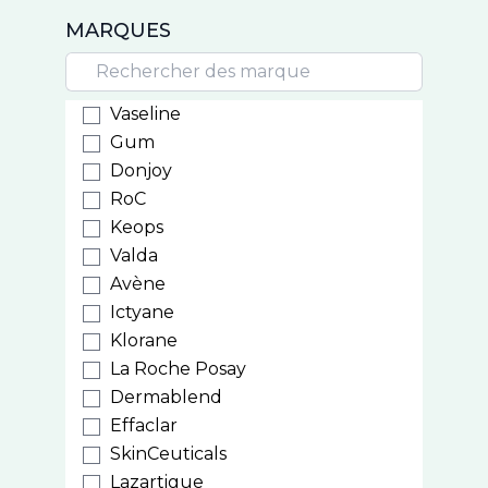
MARQUES
Vaseline
Gum
Donjoy
RoC
Keops
Valda
Avène
Ictyane
Klorane
La Roche Posay
Dermablend
Effaclar
SkinCeuticals
Lazartigue