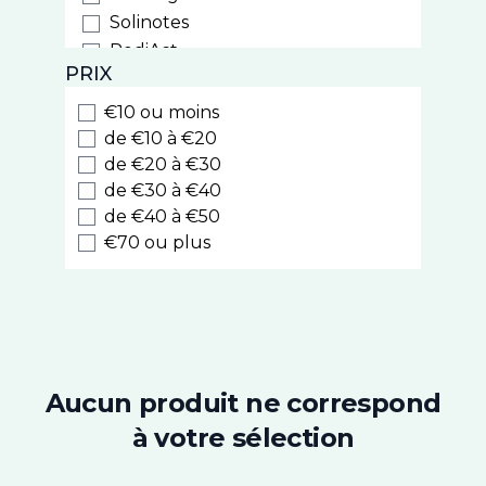
Solinotes
PediAct
PRIX
PiLeJe
Phytostandard
€10 ou moins
Arkopharma
de €10 à €20
Laboratoires du Dr J. Lefèvre
de €20 à €30
de €30 à €40
Iphym
de €40 à €50
Cinq sur Cinq
€70 ou plus
PhytoResearch
Chronobiane
Alfasigma
Roseane
Superdiet
Nutrisanté
Aucun produit ne correspond
Densmore
à votre sélection
Chondrostéo
3C Pharma