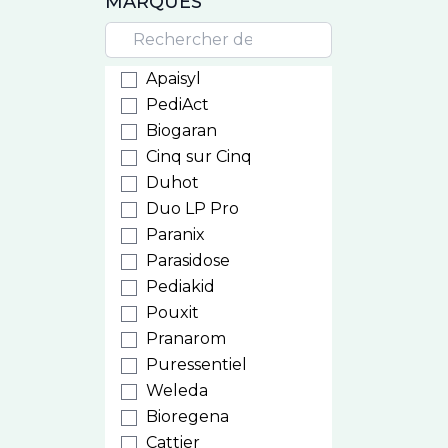
MARQUES
Apaisyl
PediAct
Biogaran
Cinq sur Cinq
Duhot
Duo LP Pro
Paranix
Parasidose
Pediakid
Pouxit
Pranarom
Puressentiel
Weleda
Bioregena
Cattier