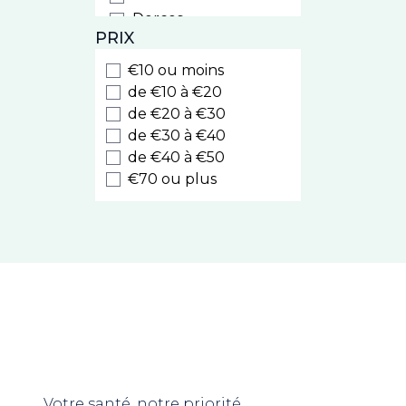
Dercos
PRIX
Ducray
Furterer
€10 ou moins
Sublime Curl
de €10 à €20
Triphasic
de €20 à €30
de €30 à €40
Hei Poa
de €40 à €50
Klorane
€70 ou plus
La Rosée
Lazartigue
Les Secrets de Loly
Luxeol
Luxéol Épaississant​
Natessance
Nuxe
Phyto
Color & Soin
Gilbert
Votre santé, notre priorité