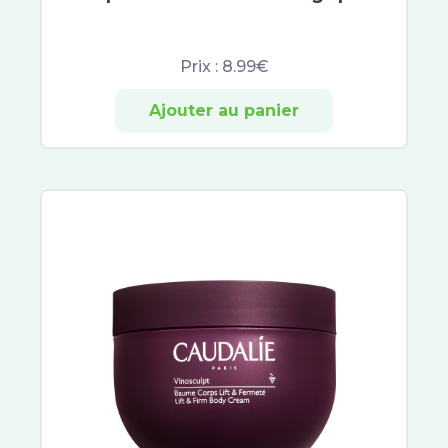
Ginkor
Naturactive
Prix :
8.99€
CCD
Soleil Noir
Ajouter au panier
Topicrem
Santé Verte
Actirub
Orgakiddy
Nutreov Physcience
Probiolog
ACM
Sugant
Décontractant Musculaire
Granions
Therascience
Immubio
Ouate