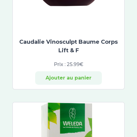
Jaldes
Enocare Pro
Ozalys
Laboratoire Jolly-Jatel
My Variations
Caudalie Vinosculpt Baume Corps
Bausch and Lomb
Lift & F
B Braun
Hartmann
Prix :
25.99€
Gyneas
Kijimea
Ajouter au panier
SciVision Biotech
Asept InMed
Pranarom
Aromaforce
Tilman
Elanco
Duhot