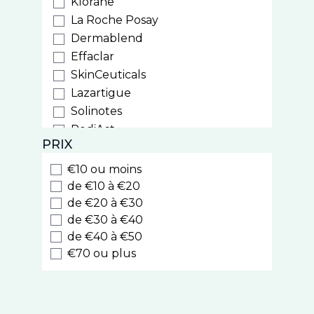
Klorane
La Roche Posay
Dermablend
Effaclar
SkinCeuticals
Lazartigue
Solinotes
PediAct
PRIX
PiLeJe
Phytostandard
€10 ou moins
Arkopharma
de €10 à €20
Laboratoires du Dr J. Lefèvre
de €20 à €30
de €30 à €40
Iphym
de €40 à €50
Cinq sur Cinq
€70 ou plus
PhytoResearch
Chronobiane
Alfasigma
Roseane