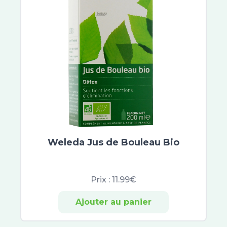
Lohmann
Mepilex
BioGaia
Melisana Pharma
Marvis
Cottony
Aboca
Bivea Medical
Inovance
Procare Health France
Pampers
Weleda Jus de Bouleau Bio
MAM
Prix :
11.99€
Ajouter au panier