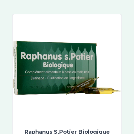
Superdiet
Nutrisanté
Densmore
Chondrostéo
3C Pharma
Ides Pharma
Picot
Modilac
Pierre Fabre
Weleda
Cooper
Insect Ecran
Uriage
Xémose
Dulcis Health Science
Urgo
Polidis
Raphanus S.Potier Biologique