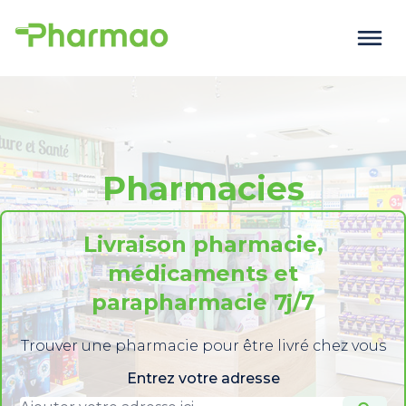
Pharmacies
Livraison pharmacie,
médicaments et
parapharmacie 7j/7
Trouver une pharmacie pour être livré chez vous
Entrez votre adresse