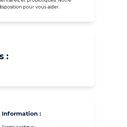
entaires, et probiotiques. Notre
isposition pour vous aider.
 :
Information :
Forme juridique :