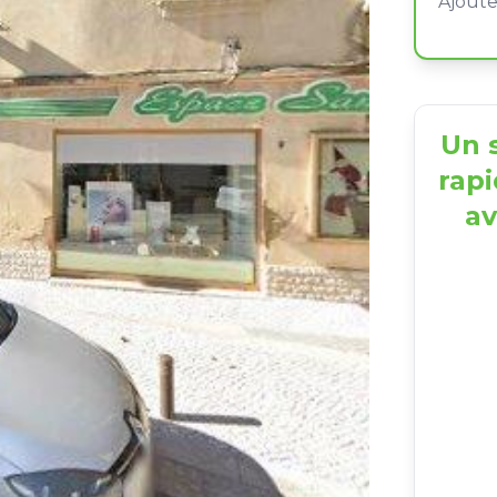
Un s
rapi
av