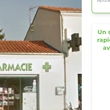
Un s
rapi
av