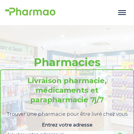
Pharmacies
Livraison pharmacie,
médicaments et
parapharmacie 7j/7
Trouver une pharmacie pour être livré chez vous
Entrez votre adresse