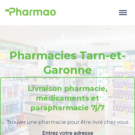
Pharmacies Tarn-et-
Garonne
Livraison pharmacie,
médicaments et
parapharmacie 7j/7
Trouver une pharmacie pour être livré chez vous
Entrez votre adresse