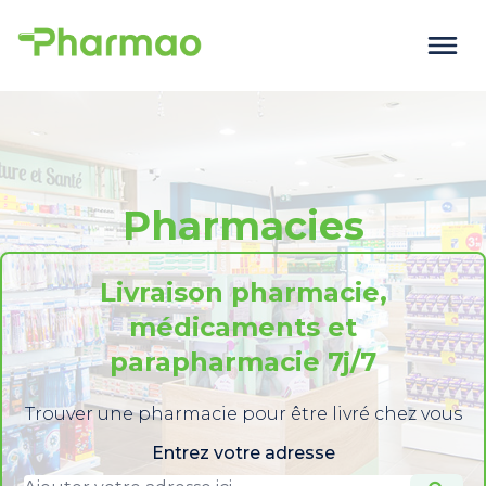
Pharmacies
Livraison pharmacie,
médicaments et
parapharmacie 7j/7
Trouver une pharmacie pour être livré chez vous
Entrez votre adresse