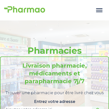
Pharmacies
Livraison pharmacie,
médicaments et
parapharmacie 7j/7
Trouver une pharmacie pour être livré chez vous
Entrez votre adresse