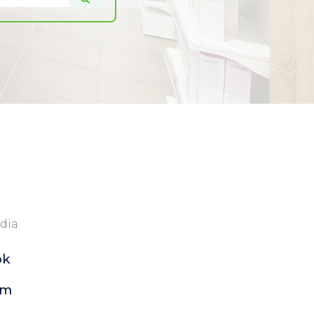
dia
ok
am