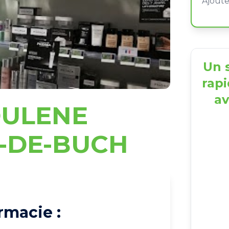
Un s
rapi
av
OULENE
E-DE-BUCH
rmacie :