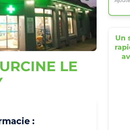
Un s
rapi
av
URCINE LE
Y
rmacie :