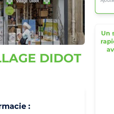
Un s
rapi
av
LLAGE DIDOT
rmacie :