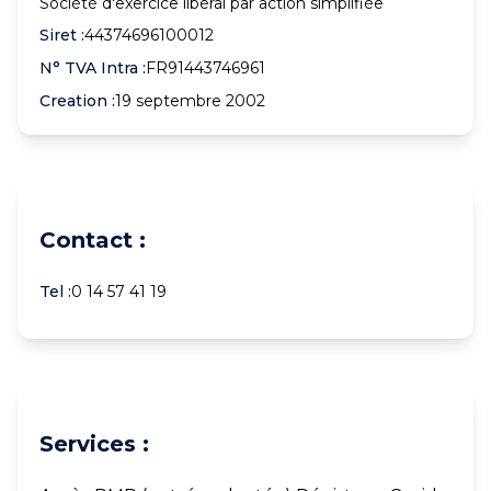
Société d'exercice libéral par action simplifiée
Siret :
44374696100012
N° TVA Intra :
FR91443746961
Creation :
19 septembre 2002
Contact :
Tel :
0 14 57 41 19
Services :