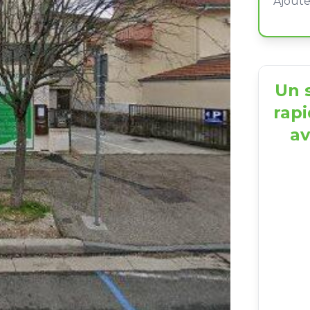
Un s
rapi
av