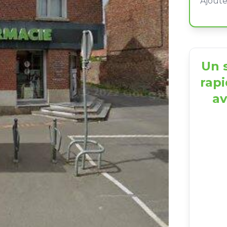
Un s
rapi
av