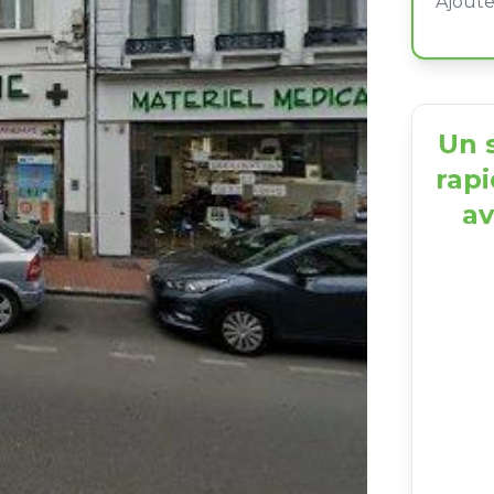
Un s
rapi
av