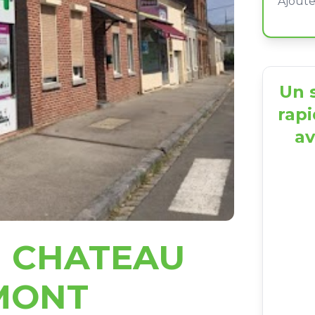
Un s
rapi
av
 CHATEAU
MONT