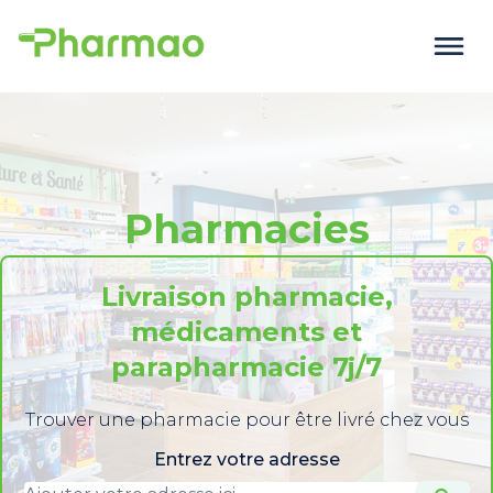
Pharmacies
Livraison pharmacie,
médicaments et
parapharmacie 7j/7
Trouver une pharmacie pour être livré chez vous
Entrez votre adresse